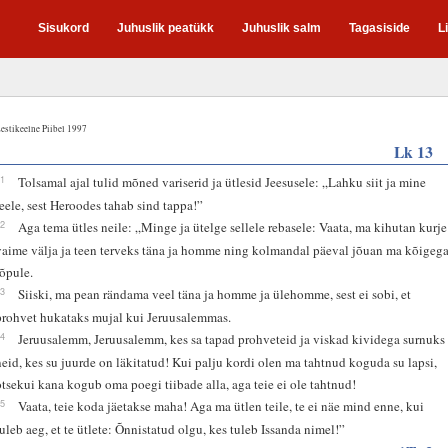
Sisukord
Juhuslik peatükk
Juhuslik salm
Tagasiside
L
estikeelne Piibel 1997
Lk 13
31
Tolsamal ajal tulid mõned variserid ja ütlesid Jeesusele: „Lahku siit ja mine
teele, sest Heroodes tahab sind tappa!”
32
Aga tema ütles neile: „Minge ja ütelge sellele rebasele: Vaata, ma kihutan kurje
vaime välja ja teen terveks täna ja homme ning kolmandal päeval jõuan ma kõigeg
lõpule.
33
Siiski, ma pean rändama veel täna ja homme ja ülehomme, sest ei sobi, et
prohvet hukataks mujal kui Jeruusalemmas.
34
Jeruusalemm, Jeruusalemm, kes sa tapad prohveteid ja viskad kividega surnuks
neid, kes su juurde on läkitatud! Kui palju kordi olen ma tahtnud koguda su lapsi,
otsekui kana kogub oma poegi tiibade alla, aga teie ei ole tahtnud!
35
Vaata, teie koda jäetakse maha! Aga ma ütlen teile, te ei näe mind enne, kui
tuleb aeg, et te ütlete: Õnnistatud olgu, kes tuleb Issanda nimel!”