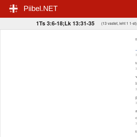
Piibel.NET
1Ts 3:6-18;Lk 13:31-35
(13 vastet, leht 1 1-st)
E