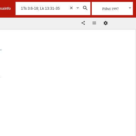
Piibel 1997
isainfo
a