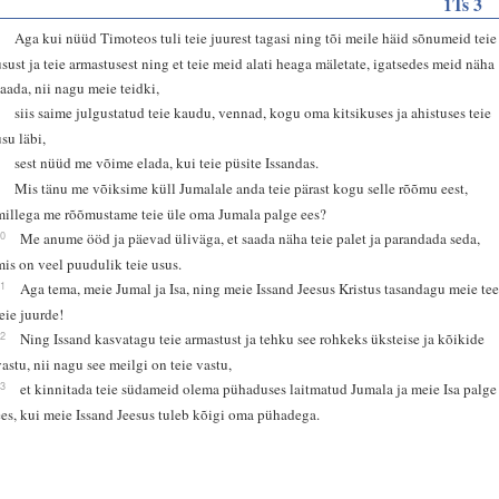
1Ts 3
6
Aga kui nüüd Timoteos tuli teie juurest tagasi ning tõi meile häid sõnumeid teie
usust ja teie armastusest ning et teie meid alati heaga mäletate, igatsedes meid näha
saada, nii nagu meie teidki,
7
siis saime julgustatud teie kaudu, vennad, kogu oma kitsikuses ja ahistuses teie
usu läbi,
8
sest nüüd me võime elada, kui teie püsite Issandas.
9
Mis tänu me võiksime küll Jumalale anda teie pärast kogu selle rõõmu eest,
millega me rõõmustame teie üle oma Jumala palge ees?
10
Me anume ööd ja päevad üliväga, et saada näha teie palet ja parandada seda,
mis on veel puudulik teie usus.
11
Aga tema, meie Jumal ja Isa, ning meie Issand Jeesus Kristus tasandagu meie te
teie juurde!
12
Ning Issand kasvatagu teie armastust ja tehku see rohkeks üksteise ja kõikide
vastu, nii nagu see meilgi on teie vastu,
13
et kinnitada teie südameid olema pühaduses laitmatud Jumala ja meie Isa palge
ees, kui meie Issand Jeesus tuleb kõigi oma pühadega.