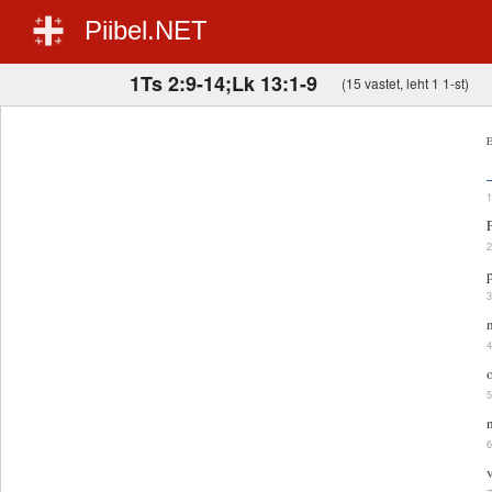
Piibel.NET
1Ts 2:9-14;Lk 13:1-9
(15 vastet, leht 1 1-st)
E