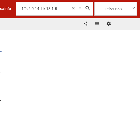
Piibel 1997
isainfo
d
,