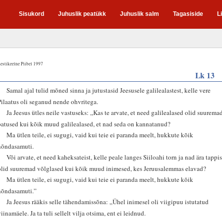
Sisukord
Juhuslik peatükk
Juhuslik salm
Tagasiside
L
estikeelne Piibel 1997
Lk 13
1
Samal ajal tulid mõned sinna ja jutustasid Jeesusele galilealastest, kelle vere
Pilaatus oli seganud nende ohvritega.
2
Ja Jeesus ütles neile vastuseks: „Kas te arvate, et need galilealased olid suurema
patused kui kõik muud galilealased, et nad seda on kannatanud?
3
Ma ütlen teile, ei sugugi, vaid kui teie ei paranda meelt, hukkute kõik
nõndasamuti.
4
Või arvate, et need kaheksateist, kelle peale langes Siiloahi torn ja nad ära tappis
olid suuremad võlglased kui kõik muud inimesed, kes Jeruusalemmas elavad?
5
Ma ütlen teile, ei sugugi, vaid kui teie ei paranda meelt, hukkute kõik
nõndasamuti.”
6
Ja Jeesus rääkis selle tähendamissõna: „Ühel inimesel oli viigipuu istutatud
viinamäele. Ja ta tuli sellelt vilja otsima, ent ei leidnud.