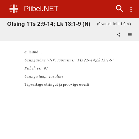
Piibel.NET
Otsing 1Ts 2:9-14; Lk 13:1-9 (N)
(0 vastet, leht 1 0-st)
ei leitud....
Otsingusõne "(N)"
, täpsustus: "1Ts 2:9-14;Lk 13:1-9"
Piibel: est_97
Otsingu tüüp: Tavaline
Täpsustage otsingut ja proovige uuesti!