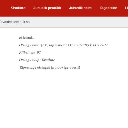
Sisukord
Juhuslik peatükk
Juhuslik salm
Tagasiside
L
0 vastet, leht 1 0-st)
ei leitud....
Otsingusõne "(E)"
, täpsustus: "1Ts 2:20-3:8;Lk 14:12-15"
Piibel: est_97
Otsingu tüüp: Tavaline
Täpsustage otsingut ja proovige uuesti!