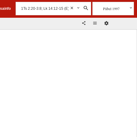
Piibel 1997
isainfo