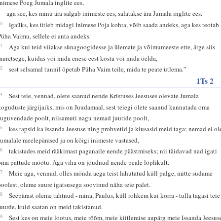
Inimese Poeg Jumala inglite ees,
9
aga see, kes minu ära salgab inimeste ees, salatakse ära Jumala inglite ees.
10
Igaüks, kes ütleb midagi Inimese Poja kohta, võib saada andeks, aga kes teotab
Püha Vaimu, sellele ei anta andeks.
11
Aga kui teid viiakse sünagoogidesse ja ülemate ja võimumeeste ette, ärge siis
muretsege, kuidas või mida enese eest kosta või mida öelda,
12
sest selsamal tunnil õpetab Püha Vaim teile, mida te peate ütlema.”
1Ts 2
14
Sest teie, vennad, olete saanud nende Kristuses Jeesuses olevate Jumala
koguduste järgijaiks, mis on Juudamaal, sest teiegi olete saanud kannatada oma
suguvendade poolt, niisamuti nagu nemad juutide poolt,
15
kes tapsid ka Issanda Jeesuse ning prohvetid ja kiusasid meid taga; nemad ei ol
Jumalale meelepärased ja on kõigi inimeste vastased,
16
takistades meid rääkimast paganaile nende päästmiseks; nii täidavad nad igati
oma pattude mõõtu. Aga viha on jõudnud nende peale lõplikult.
17
Meie aga, vennad, olles mõnda aega teist lahutatud küll palge, mitte südame
poolest, oleme suure igatsusega soovinud näha teie palet.
18
Seepärast oleme tahtnud - mina, Paulus, küll rohkem kui korra - tulla tagasi teie
juurde, kuid saatan on meid takistanud.
19
Sest kes on meie lootus, meie rõõm, meie kiitlemise aupärg meie Issanda Jeesus