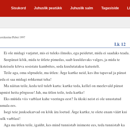
Sisukord
Juhuslik peatükk
Juhuslik salm
Tagasiside
L
estikeelne Piibel 1997
Lk 12
2
Ei ole midagi varjatut, mis ei tuleks ilmsiks, ega peidetut, mida ei saadaks teada.
3
Seepärast kõik, mida te ütlete pimedas, saab kuuldavaks valges, ja mida te
üksteisele kõrva sosistate kambrites, seda kuulutatakse katustelt.
4
Teile aga, oma sõpradele, ma ütlen: Ärge kartke neid, kes ihu tapavad ja pärast
seda ei saa midagi rohkemat teha!
5
Ma näitan teile, keda teil tuleb karta: kartke teda, kellel on meelevald pärast
tapmist heita põrgusse! Jah, ma ütlen teile, teda kartke!
6
Eks müüda viis varblast kahe veeringu eest? Ja ükski neist ei ole unustatud
Jumala ees.
7
Isegi teie juuksekarvad on kõik ära loetud. Ärge kartke, te olete enam väärt kui
hulk varblasi!
8
Aga ma ütlen teile, igaüht, kes mind tunnistab inimeste ees, teda tunnistab ka