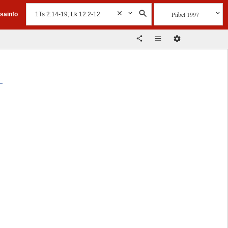
Piibel 1997
isainfo