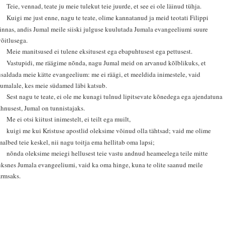
1
Teie, vennad, teate ju meie tulekut teie juurde, et see ei ole läinud tühja.
2
Kuigi me just enne, nagu te teate, olime kannatanud ja meid teotati Filippi
linnas, andis Jumal meile siiski julguse kuulutada Jumala evangeeliumi suure
võitlusega.
3
Meie manitsused ei tulene eksitusest ega ebapuhtusest ega pettusest.
4
Vastupidi, me räägime nõnda, nagu Jumal meid on arvanud kõlblikuks, et
usaldada meie kätte evangeelium: me ei räägi, et meeldida inimestele, vaid
Jumalale, kes meie südamed läbi katsub.
5
Sest nagu te teate, ei ole me kunagi tulnud lipitsevate kõnedega ega ajendatuna
ahnusest, Jumal on tunnistajaks.
6
Me ei otsi kiitust inimestelt, ei teilt ega muilt,
7
kuigi me kui Kristuse apostlid oleksime võinud olla tähtsad; vaid me olime
malbed teie keskel, nii nagu toitja ema hellitab oma lapsi;
8
nõnda oleksime meiegi hellusest teie vastu andnud heameelega teile mitte
üksnes Jumala evangeeliumi, vaid ka oma hinge, kuna te olite saanud meile
armsaks.