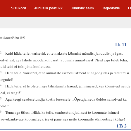
Sisukord
Juhuslik peatükk
Juhuslik salm
Tagasiside
L
estikeelne Piibel 1997
Lk 11
42
Kuid häda teile, variserid, et te maksate kümnist mündist ja ruudist ja igast
aedviljast, aga lähete mööda kohusest ja Jumala armastusest! Neid asju tuleb teha,
kuid teisi ei tohi jätta hooletusse.
43
Häda teile, variserid, et te armastate esimesi istmeid sünagoogides ja teretamisi
turgudel!
44
Häda teile, et te olete nagu tähistamata hauad, ja inimesed, kes kõnnivad nende
eal, ei teagi!”
45
Aga keegi seadusetundja kostis Jeesusele: „Õpetaja, seda öeldes sa solvad ka
meid.”
46
Tema aga ütles: „Häda ka teile, seadusetundjad, sest te koormate inimesi
vaevukantavate koormatega, ise ei pane aga neile koormaile sõrmeotsagi külge!
1Ts 2