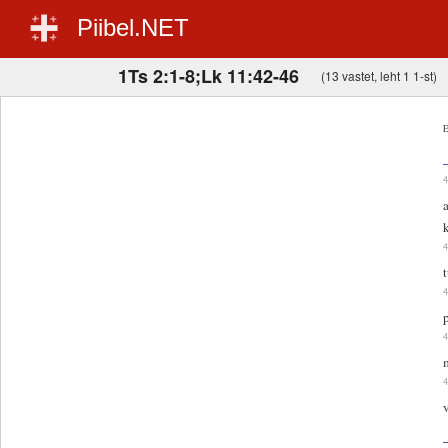
Piibel.NET
1Ts 2:1-8;Lk 11:42-46
(13 vastet, leht 1 1-st)
E
p