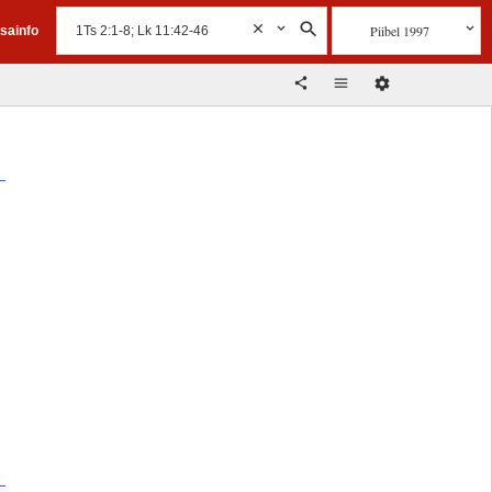
Piibel 1997
isainfo