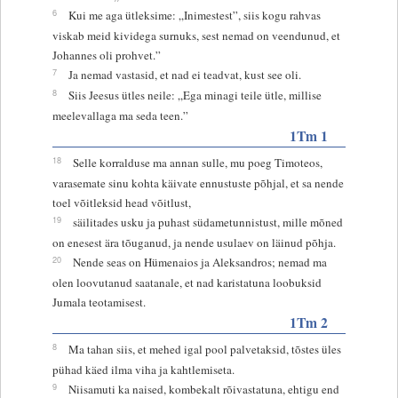
6
Kui me aga ütleksime: „Inimestest”, siis kogu rahvas
viskab meid kividega surnuks, sest nemad on veendunud, et
Johannes oli prohvet.”
7
Ja nemad vastasid, et nad ei teadvat, kust see oli.
8
Siis Jeesus ütles neile: „Ega minagi teile ütle, millise
meelevallaga ma seda teen.”
1Tm 1
18
Selle korralduse ma annan sulle, mu poeg Timoteos,
varasemate sinu kohta käivate ennustuste põhjal, et sa nende
toel võitleksid head võitlust,
19
säilitades usku ja puhast südametunnistust, mille mõned
on enesest ära tõuganud, ja nende usulaev on läinud põhja.
20
Nende seas on Hümenaios ja Aleksandros; nemad ma
olen loovutanud saatanale, et nad karistatuna loobuksid
Jumala teotamisest.
1Tm 2
8
Ma tahan siis, et mehed igal pool palvetaksid, tõstes üles
pühad käed ilma viha ja kahtlemiseta.
9
Niisamuti ka naised, kombekalt rõivastatuna, ehtigu end