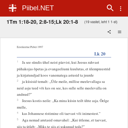
Piibel.NET
1Tm 1:18-20, 2:8-15;Lk 20:1-8
(19 vastet, leht 1 1-st)
Eestikeelne Piibel 1997
Lk 20
1
Ja see sündis ühel neist päevist, kui Jeesus rahvast
pühakojas õpetas ja evangeeliumi kuulutas, et ülempreestrid
ja kirjatundjad koos vanematega astusid ta juurde
2
ja küsisid temalt: „Ütle meile, millise meelevallaga sa
neid asju teed või kes on see, kes sulle selle meelevalla on
andnud?”
3
Jeesus kostis neile: „Ka mina küsin teilt ühte asja. Öelge
mulle,
4
kas Johannese ristimine oli taevast või inimestest.”
5
Aga nemad arutasid omavahel: „Kui ütleme, et taevast,
siis ta ütleb: „Miks te siis ei uskunud teda?”