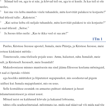
18
Silmad teil on, aga te ei näe, ja kõrvad teil on, aga te ei kuule. Ja kas teil ei ole
meeles,
19
kui ma viis leiba murdsin viiele tuhandele, mitu korvitäit palakesi te korjasite?
Nad ütlesid talle: „Kaksteist.”
20
„Kui seitse leiba oli neljale tuhandele, mitu korvitäit palakesi te siis korjasite?”
Ja nad ütlesid: „Seitse.”
21
Ja Jeesus ütles neile: „Kas te ikka veel ei saa aru?”
1Tm 1
1
Paulus, Kristuse Jeesuse apostel, Jumala, meie Päästja, ja Kristuse Jeesuse, meie
lootuse käskimist mööda -
2
Timoteosele, oma tõelisele pojale usus: Armu, halastust, rahu Jumalalt, meie
salt, ja Kristuselt Jeesuselt, meie Issandalt!
3
Makedooniasse minnes manitsesin ma sind jääma Efesosse keelama mõningaid,
et nad ei õpetaks võõriti
4
ega hooliks müütidest ja lõpututest sugupuudest, mis soodustavad pigem
vaidlusi kui Jumala majapidamist, mis on usus.
5
Selle korralduse eesmärk on armastus puhtast südamest ja heast
südametunnistusest ja siirast usust.
6
Mõned neist on kaldunud kõrvale ja hakanud lobisema,
7
tahtes olla seaduseõpetajad, mõistmata ise, mida nad räägivad või mida nad tõe