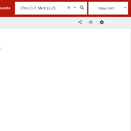
Piibel 1997
isainfo