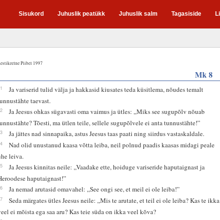
Sisukord
Juhuslik peatükk
Juhuslik salm
Tagasiside
L
estikeelne Piibel 1997
Mk 8
11
Ja variserid tulid välja ja hakkasid kiusates teda küsitlema, nõudes temalt
tunnustähte taevast.
12
Ja Jeesus ohkas sügavasti oma vaimus ja ütles: „Miks see sugupõlv nõuab
tunnustähte? Tõesti, ma ütlen teile, sellele sugupõlvele ei anta tunnustähte!”
13
Ja jättes nad sinnapaika, astus Jeesus taas paati ning siirdus vastaskaldale.
14
Nad olid unustanud kaasa võtta leiba, neil polnud paadis kaasas midagi peale
ühe leiva.
15
Ja Jeesus kinnitas neile: „Vaadake ette, hoiduge variseride haputaignast ja
Heroodese haputaignast!”
16
Ja nemad arutasid omavahel: „See ongi see, et meil ei ole leiba!”
17
Seda märgates ütles Jeesus neile: „Mis te arutate, et teil ei ole leiba? Kas te ikka
veel ei mõista ega saa aru? Kas teie süda on ikka veel kõva?