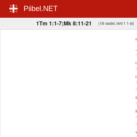
Piibel.NET
1Tm 1:1-7;Mk 8:11-21
(18 vastet, leht 1 1-st)
E