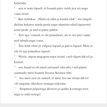
kirjutada,
2
sest te teate täpselt, et Issanda päev tuleb just nii nagu
varas öösel.
3
Kui öeldakse: „Nüüd on rahu ja kindel olek”, siis langeb
äkiline hukatus nende peale nagu sünnitusvalud lapseootel
naise peale, ja nad ei pääse pakku.
4
Teie aga, vennad, ei ole pimeduses, nii et see päev saaks
teid tabada nagu varas.
5
Teie kõik olete ju valguse lapsed ja päeva lapsed. Meie ei
ole öö ega pimeduse lapsed.
6
Niisiis, ärgem magagem nagu teised, vaid olgem ärkvel ja
kained,
9
sest Jumal ei ole meid asetanud viha alla, vaid pääste
saamiseks meie Issanda Jeesuse Kristuse läbi,
10
kes meie eest on surnud, et meie, kas me oleme ärkvel
või magame, üheskoos temaga elaksime.
11
Seepärast julgustage üksteist ja igaüks kosutagu teist,
nagu te seda teetegi!