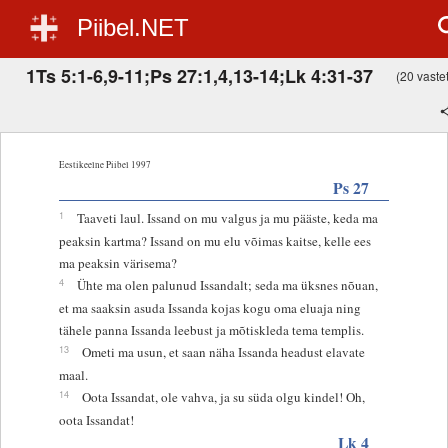
Piibel.NET
1Ts 5:1-6,9-11;Ps 27:1,4,13-14;Lk 4:31-37
(20 vastet
Eestikeelne Piibel 1997
Ps 27
1
Taaveti laul. Issand on mu valgus ja mu pääste, keda ma
peaksin kartma? Issand on mu elu võimas kaitse, kelle ees
ma peaksin värisema?
4
Ühte ma olen palunud Issandalt; seda ma üksnes nõuan,
et ma saaksin asuda Issanda kojas kogu oma eluaja ning
tähele panna Issanda leebust ja mõtiskleda tema templis.
13
Ometi ma usun, et saan näha Issanda headust elavate
maal.
14
Oota Issandat, ole vahva, ja su süda olgu kindel! Oh,
oota Issandat!
Lk 4