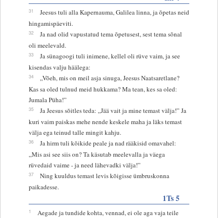
31
Jeesus tuli alla Kapernauma, Galilea linna, ja õpetas neid
hingamispäeviti.
32
Ja nad olid vapustatud tema õpetusest, sest tema sõnal
oli meelevald.
33
Ja sünagoogi tuli inimene, kellel oli rüve vaim, ja see
kisendas valju häälega:
34
„Võeh, mis on meil asja sinuga, Jeesus Naatsaretlane?
Kas sa oled tulnud meid hukkama? Ma tean, kes sa oled:
Jumala Püha!”
35
Ja Jeesus sõitles teda: „Jää vait ja mine temast välja!” Ja
kuri vaim paiskas mehe nende keskele maha ja läks temast
välja ega teinud talle mingit kahju.
36
Ja hirm tuli kõikide peale ja nad rääkisid omavahel:
„Mis asi see siis on? Ta käsutab meelevalla ja väega
rüvedaid vaime - ja need lähevadki välja!”
37
Ning kuuldus temast levis kõigisse ümbruskonna
paikadesse.
1Ts 5
1
Aegade ja tundide kohta, vennad, ei ole aga vaja teile