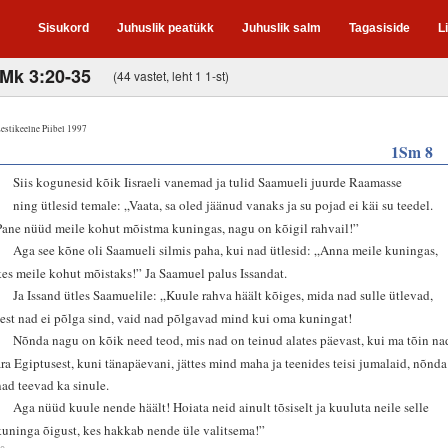
Sisukord
Juhuslik peatükk
Juhuslik salm
Tagasiside
L
;Mk 3:20-35
(44 vastet, leht 1 1-st)
estikeelne Piibel 1997
1Sm 8
4
Siis kogunesid kõik Iisraeli vanemad ja tulid Saamueli juurde Raamasse
5
ning ütlesid temale: „Vaata, sa oled jäänud vanaks ja su pojad ei käi su teedel.
Pane nüüd meile kohut mõistma kuningas, nagu on kõigil rahvail!”
6
Aga see kõne oli Saamueli silmis paha, kui nad ütlesid: „Anna meile kuningas,
kes meile kohut mõistaks!” Ja Saamuel palus Issandat.
7
Ja Issand ütles Saamuelile: „Kuule rahva häält kõiges, mida nad sulle ütlevad,
sest nad ei põlga sind, vaid nad põlgavad mind kui oma kuningat!
8
Nõnda nagu on kõik need teod, mis nad on teinud alates päevast, kui ma tõin na
ära Egiptusest, kuni tänapäevani, jättes mind maha ja teenides teisi jumalaid, nõnda
nad teevad ka sinule.
9
Aga nüüd kuule nende häält! Hoiata neid ainult tõsiselt ja kuuluta neile selle
kuninga õigust, kes hakkab nende üle valitsema!”