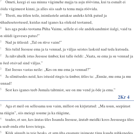
27
Ometi, keegi ei saa minna vägimehe majja ta asju röövima, kui ta esmalt ei
köida vägimeest kinni, ja alles siis saab ta tema maja röövida.
28
Tõesti, ma ütlen teile, inimlastele antakse andeks kõik patud ja
pühaduseteotused, kuidas nad iganes ka oleksid teotanud,
29
kes aga peaks teotama Püha Vaimu, sellele ei ole andeksandmist iialgi, vaid ta
on süüdi igaveses patus!”
30
Nad ju ütlesid: „Tal on rüve vaim!”
31
Siis tulid Jeesuse ema ja ta vennad, ja väljas seistes lasksid nad teda kutsuda.
32
Ja rahvahulk istus Jeesuse ümber, kui talle öeldi: „Vaata, su ema ja su vennad ja
su õed otsivad sind väljas.”
33
Ent Jeesus vastas neile: „Kes on mu ema ja vennad?”
34
Ja silmitsedes neid, kes istusid ringis ta ümber, ütles ta: „Ennäe, mu ema ja mu
vennad!
35
Sest kes iganes teeb Jumala tahtmist, see on mu vend ja õde ja ema.”
2Kr 4
13
Aga et meil on sellesama usu vaim, millest on kirjutatud: „Ma usun, seepärast
ma räägin”, siis meiegi usume ja ka räägime,
14
teades, et see, kes äratas üles Issanda Jeesuse, äratab meidki koos Jeesusega üles
ja seab enda ette koos teiega.
15
Kõik sünnib ju teie heaks, et arm üha enamate inimeste tänu kaudu rohkenedes