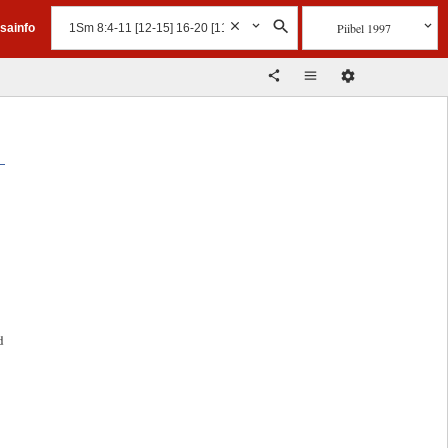
Piibel 1997
isainfo
d