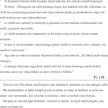
10
Ja Saamuel kõneles kõik Issanda sõnad rahvale, kes nõudis temalt kuningat.
11
Ta ütles: „Niisugune on selle kuninga õigus, kes hakkab teie üle valitsema: ta
võtab teie pojad ning paneb nad oma sõjavankrite peale ja ratsahobuste selga või
laseb neid joosta oma sõjavankri ees;
16
ta võtab teie sulased ja teenijad ja parimad noored mehed, nõndasamuti teie
eeslid, ja paneb oma tööle;
17
ta võtab kümnist teie lammastest ja kitsedest ning te peate olema temale
sulasteks.
18
Ja kui te siis kisendate oma kuninga pärast, kelle te enestele olete valinud, siis
ssand ei vasta teile.”
19
Aga rahvas tõrkus kuulmast Saamueli häält ja nad ütlesid: „Ei! Meil peab olem
kuningas,
20
et meiegi oleksime nagu kõik muud rahvad, et meie kuningas meile kohut
mõistaks, meie ees välja läheks ja meie võitlusi võitleks!”
Ps 138
1
Taaveti laul. Ma tänan sind kõigest oma südamest, jumalate ees ma mängin sulle
2
Ma kummardan su püha templi poole ja tänan su nime su helduse ja ustavuse
pärast; sest suuremaks, kui on kõik su kuulsus, oled sa teinud oma tõotuse.
3
Sel päeval, mil ma appi hüüdsin, vastasid sa mulle; sa tegid mind julgeks, mu
hinges on tugevus.