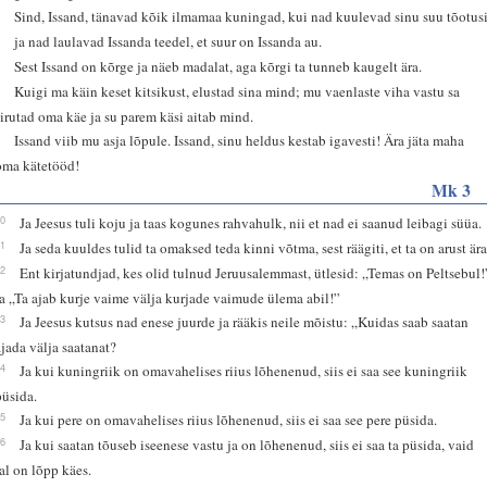
4
Sind, Issand, tänavad kõik ilmamaa kuningad, kui nad kuulevad sinu suu tõotusi
5
ja nad laulavad Issanda teedel, et suur on Issanda au.
6
Sest Issand on kõrge ja näeb madalat, aga kõrgi ta tunneb kaugelt ära.
7
Kuigi ma käin keset kitsikust, elustad sina mind; mu vaenlaste viha vastu sa
sirutad oma käe ja su parem käsi aitab mind.
8
Issand viib mu asja lõpule. Issand, sinu heldus kestab igavesti! Ära jäta maha
oma kätetööd!
Mk 3
20
Ja Jeesus tuli koju ja taas kogunes rahvahulk, nii et nad ei saanud leibagi süüa.
21
Ja seda kuuldes tulid ta omaksed teda kinni võtma, sest räägiti, et ta on arust ära
22
Ent kirjatundjad, kes olid tulnud Jeruusalemmast, ütlesid: „Temas on Peltsebul!
ja „Ta ajab kurje vaime välja kurjade vaimude ülema abil!”
23
Ja Jeesus kutsus nad enese juurde ja rääkis neile mõistu: „Kuidas saab saatan
ajada välja saatanat?
24
Ja kui kuningriik on omavahelises riius lõhenenud, siis ei saa see kuningriik
püsida.
25
Ja kui pere on omavahelises riius lõhenenud, siis ei saa see pere püsida.
26
Ja kui saatan tõuseb iseenese vastu ja on lõhenenud, siis ei saa ta püsida, vaid
tal on lõpp käes.