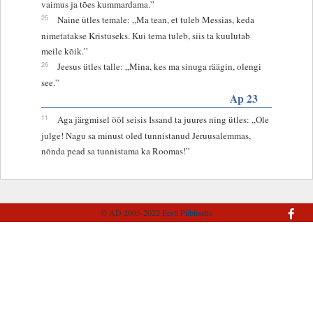
vaimus ja tões kummardama.”
25
Naine ütles temale: „Ma tean, et tuleb Messias, keda
nimetatakse Kristuseks. Kui tema tuleb, siis ta kuulutab
meile kõik.”
26
Jeesus ütles talle: „Mina, kes ma sinuga räägin, olengi
see.”
Ap 23
11
Aga järgmisel ööl seisis Issand ta juures ning ütles: „Ole
julge! Nagu sa minust oled tunnistanud Jeruusalemmas,
nõnda pead sa tunnistama ka Roomas!”
© AD 2005-2022
Eesti Piibliselts