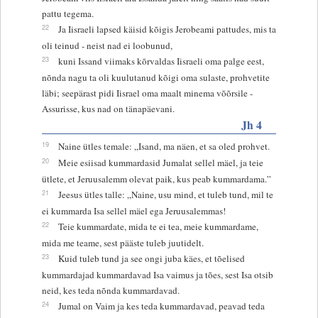
pattu tegema.
22
Ja Iisraeli lapsed käisid kõigis Jerobeami pattudes, mis ta
oli teinud - neist nad ei loobunud,
23
kuni Issand viimaks kõrvaldas Iisraeli oma palge eest,
nõnda nagu ta oli kuulutanud kõigi oma sulaste, prohvetite
läbi; seepärast pidi Iisrael oma maalt minema võõrsile -
Assurisse, kus nad on tänapäevani.
Jh 4
19
Naine ütles temale: „Isand, ma näen, et sa oled prohvet.
20
Meie esiisad kummardasid Jumalat sellel mäel, ja teie
ütlete, et Jeruusalemm olevat paik, kus peab kummardama.”
21
Jeesus ütles talle: „Naine, usu mind, et tuleb tund, mil te
ei kummarda Isa sellel mäel ega Jeruusalemmas!
22
Teie kummardate, mida te ei tea, meie kummardame,
mida me teame, sest pääste tuleb juutidelt.
23
Kuid tuleb tund ja see ongi juba käes, et tõelised
kummardajad kummardavad Isa vaimus ja tões, sest Isa otsib
neid, kes teda nõnda kummardavad.
24
Jumal on Vaim ja kes teda kummardavad, peavad teda