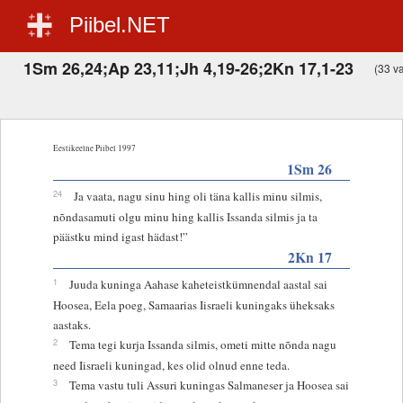
Piibel.NET
1Sm 26,24;Ap 23,11;Jh 4,19-26;2Kn 17,1-23
(33 va
Eestikeelne Piibel 1997
1Sm 26
24
Ja vaata, nagu sinu hing oli täna kallis minu silmis,
nõndasamuti olgu minu hing kallis Issanda silmis ja ta
päästku mind igast hädast!”
2Kn 17
1
Juuda kuninga Aahase kaheteistkümnendal aastal sai
Hoosea, Eela poeg, Samaarias Iisraeli kuningaks üheksaks
aastaks.
2
Tema tegi kurja Issanda silmis, ometi mitte nõnda nagu
need Iisraeli kuningad, kes olid olnud enne teda.
3
Tema vastu tuli Assuri kuningas Salmaneser ja Hoosea sai