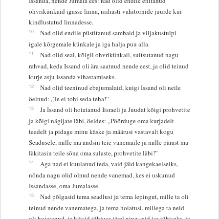
Issanda, nende Jumala ees: nad olid endile ehitanud
ohvrikünkaid igasse linna, niihästi vahitornide juurde kui
kindlustatud linnadesse.
10
Nad olid endile püstitanud sambaid ja viljakustulpi
igale kõrgemale künkale ja iga halja puu alla.
11
Nad olid seal, kõigil ohvrikünkail, suitsutanud nagu
rahvad, keda Issand oli ära saatnud nende eest, ja olid teinud
kurje asju Issanda vihastamiseks.
12
Nad olid teeninud ebajumalaid, kuigi Issand oli neile
öelnud: „Te ei tohi seda teha!”
13
Ja Issand oli hoiatanud Iisraeli ja Juudat kõigi prohvetite
ja kõigi nägijate läbi, öeldes: „Pöörduge oma kurjadelt
teedelt ja pidage minu käske ja määrusi vastavalt kogu
Seadusele, mille ma andsin teie vanemaile ja mille pärast ma
läkitasin teile sõna oma sulaste, prohvetite läbi!”
14
Aga nad ei kuulanud teda, vaid jäid kangekaelseiks,
nõnda nagu olid olnud nende vanemad, kes ei uskunud
Issandasse, oma Jumalasse.
15
Nad põlgasid tema seadlusi ja tema lepingut, mille ta oli
teinud nende vanematega, ja tema hoiatusi, millega ta neid
oli hoiatanud, ja käisid tühjuse järel ning said ise tühiseks, ja