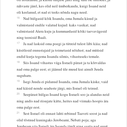
rahvaste järel, kes olid neil ümberkaudu, kuigi Issand neid
oli keelanud, et nad ei teeks nõnda nagu need.
16
Nad hülgasid kõik Issanda, oma Jumala käsud ja
valmistasid endile valatud kujud: kaks vasikat; nad
valmistasid Ašera kuju ja kummardasid kõiki taevavägesid
ning teenisid Baali.
17
Ja nad lasksid oma poegi ja tütreid tulest läbi käia; nad
küsitlesid ennustajaid ja toimetasid nõidust; nad müüsid
endid kurja tegema Issanda silmis, vihastuseks temale.
18
Siis Issand vihastus väga Iisraeli pärast ja ta kõrvaldas
nad oma palge eest; ei jäänud üle muud kui ainult Juuda
suguharu.
19
Isegi Juuda ei pidanud Issanda, oma Jumala käske, vaid
nad käisid nende seaduste järgi, mis Iisrael oli teinud.
20
Seepärast hülgas Issand kogu Iisraeli soo ja alandas neid
ning andis nad riisujate kätte, heites nad viimaks hoopis ära
oma palge eest.
21
Sest Iisrael oli ennast lahti rebinud Taaveti soost ja nad
olid tõstnud kuningaks Jerobeami, Nebati poja; aga
Jerobeam viis Iisraeli ära Issanda järelt ning saatis nad suurt