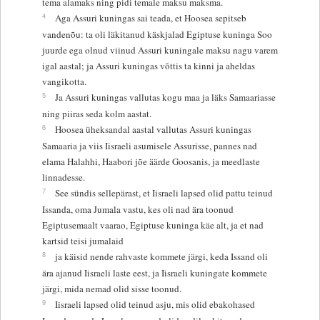
tema alamaks ning pidi temale maksu maksma.
4
Aga Assuri kuningas sai teada, et Hoosea sepitseb
vandenõu: ta oli läkitanud käskjalad Egiptuse kuninga Soo
juurde ega olnud viinud Assuri kuningale maksu nagu varem
igal aastal; ja Assuri kuningas võttis ta kinni ja aheldas
vangikotta.
5
Ja Assuri kuningas vallutas kogu maa ja läks Samaariasse
ning piiras seda kolm aastat.
6
Hoosea üheksandal aastal vallutas Assuri kuningas
Samaaria ja viis Iisraeli asumisele Assurisse, pannes nad
elama Halahhi, Haabori jõe äärde Goosanis, ja meedlaste
linnadesse.
7
See sündis sellepärast, et Iisraeli lapsed olid pattu teinud
Issanda, oma Jumala vastu, kes oli nad ära toonud
Egiptusemaalt vaarao, Egiptuse kuninga käe alt, ja et nad
kartsid teisi jumalaid
8
ja käisid nende rahvaste kommete järgi, keda Issand oli
ära ajanud Iisraeli laste eest, ja Iisraeli kuningate kommete
järgi, mida nemad olid sisse toonud.
9
Iisraeli lapsed olid teinud asju, mis olid ebakohased