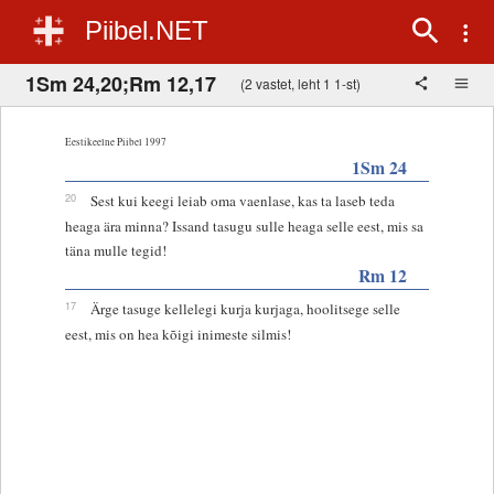
Piibel.NET
1Sm 24,20;Rm 12,17
(2 vastet, leht 1 1-st)
Eestikeelne Piibel 1997
1Sm 24
20
Sest kui keegi leiab oma vaenlase, kas ta laseb teda
heaga ära minna? Issand tasugu sulle heaga selle eest, mis sa
täna mulle tegid!
Rm 12
17
Ärge tasuge kellelegi kurja kurjaga, hoolitsege selle
eest, mis on hea kõigi inimeste silmis!