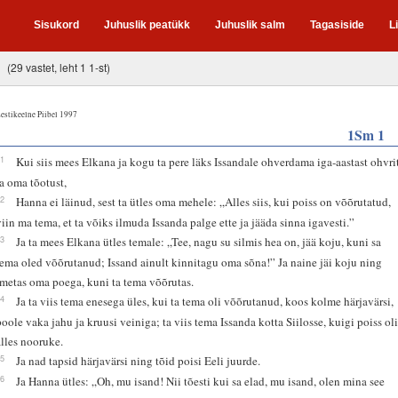
Sisukord
Juhuslik peatükk
Juhuslik salm
Tagasiside
L
(29 vastet, leht 1 1-st)
estikeelne Piibel 1997
1Sm 1
21
Kui siis mees Elkana ja kogu ta pere läks Issandale ohverdama iga-aastast ohvri
ja oma tõotust,
22
Hanna ei läinud, sest ta ütles oma mehele: „Alles siis, kui poiss on võõrutatud,
viin ma tema, et ta võiks ilmuda Issanda palge ette ja jääda sinna igavesti.”
23
Ja ta mees Elkana ütles temale: „Tee, nagu su silmis hea on, jää koju, kuni sa
tema oled võõrutanud; Issand ainult kinnitagu oma sõna!” Ja naine jäi koju ning
imetas oma poega, kuni ta tema võõrutas.
24
Ja ta viis tema enesega üles, kui ta tema oli võõrutanud, koos kolme härjavärsi,
poole vaka jahu ja kruusi veiniga; ta viis tema Issanda kotta Siilosse, kuigi poiss ol
alles nooruke.
25
Ja nad tapsid härjavärsi ning tõid poisi Eeli juurde.
26
Ja Hanna ütles: „Oh, mu isand! Nii tõesti kui sa elad, mu isand, olen mina see