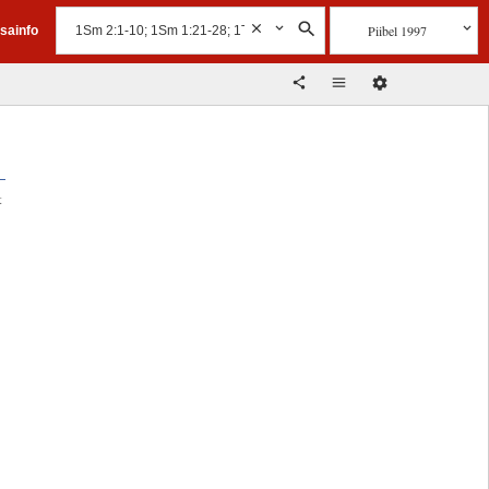
Piibel 1997
isainfo
t
i