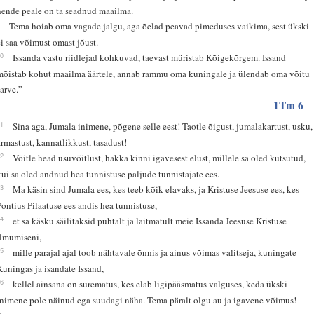
nende peale on ta seadnud maailma.
9
Tema hoiab oma vagade jalgu, aga õelad peavad pimeduses vaikima, sest ükski
ei saa võimust omast jõust.
10
Issanda vastu riidlejad kohkuvad, taevast müristab Kõigekõrgem. Issand
mõistab kohut maailma äärtele, annab rammu oma kuningale ja ülendab oma võitu
sarve.”
1Tm 6
11
Sina aga, Jumala inimene, põgene selle eest! Taotle õigust, jumalakartust, usku,
armastust, kannatlikkust, tasadust!
12
Võitle head usuvõitlust, hakka kinni igavesest elust, millele sa oled kutsutud,
kui sa oled andnud hea tunnistuse paljude tunnistajate ees.
13
Ma käsin sind Jumala ees, kes teeb kõik elavaks, ja Kristuse Jeesuse ees, kes
Pontius Pilaatuse ees andis hea tunnistuse,
14
et sa käsku säilitaksid puhtalt ja laitmatult meie Issanda Jeesuse Kristuse
ilmumiseni,
15
mille parajal ajal toob nähtavale õnnis ja ainus võimas valitseja, kuningate
Kuningas ja isandate Issand,
16
kellel ainsana on surematus, kes elab ligipääsmatus valguses, keda ükski
inimene pole näinud ega suudagi näha. Tema päralt olgu au ja igavene võimus!