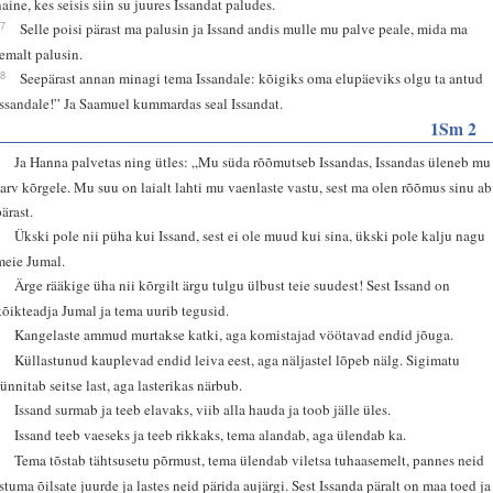
naine, kes seisis siin su juures Issandat paludes.
27
Selle poisi pärast ma palusin ja Issand andis mulle mu palve peale, mida ma
temalt palusin.
28
Seepärast annan minagi tema Issandale: kõigiks oma elupäeviks olgu ta antud
Issandale!” Ja Saamuel kummardas seal Issandat.
1Sm 2
1
Ja Hanna palvetas ning ütles: „Mu süda rõõmutseb Issandas, Issandas üleneb mu
sarv kõrgele. Mu suu on laialt lahti mu vaenlaste vastu, sest ma olen rõõmus sinu ab
pärast.
2
Ükski pole nii püha kui Issand, sest ei ole muud kui sina, ükski pole kalju nagu
meie Jumal.
3
Ärge rääkige üha nii kõrgilt ärgu tulgu ülbust teie suudest! Sest Issand on
kõikteadja Jumal ja tema uurib tegusid.
4
Kangelaste ammud murtakse katki, aga komistajad vöötavad endid jõuga.
5
Küllastunud kauplevad endid leiva eest, aga näljastel lõpeb nälg. Sigimatu
sünnitab seitse last, aga lasterikas närbub.
6
Issand surmab ja teeb elavaks, viib alla hauda ja toob jälle üles.
7
Issand teeb vaeseks ja teeb rikkaks, tema alandab, aga ülendab ka.
8
Tema tõstab tähtsusetu põrmust, tema ülendab viletsa tuhaasemelt, pannes neid
istuma õilsate juurde ja lastes neid pärida aujärgi. Sest Issanda päralt on maa toed ja