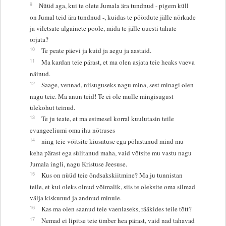
9
Nüüd aga, kui te olete Jumala ära tundnud - pigem küll
on Jumal teid ära tundnud -, kuidas te pöördute jälle nõrkade
ja viletsate algainete poole, mida te jälle uuesti tahate
orjata?
10
Te peate päevi ja kuid ja aegu ja aastaid.
11
Ma kardan teie pärast, et ma olen asjata teie heaks vaeva
näinud.
12
Saage, vennad, niisuguseks nagu mina, sest minagi olen
nagu teie. Ma anun teid! Te ei ole mulle mingisugust
ülekohut teinud.
13
Te ju teate, et ma esimesel korral kuulutasin teile
evangeeliumi oma ihu nõtruses
14
ning teie võitsite kiusatuse ega põlastanud mind mu
keha pärast ega sülitanud maha, vaid võtsite mu vastu nagu
Jumala ingli, nagu Kristuse Jeesuse.
15
Kus on nüüd teie õndsakskiitmine? Ma ju tunnistan
teile, et kui oleks olnud võimalik, siis te oleksite oma silmad
välja kiskunud ja andnud minule.
16
Kas ma olen saanud teie vaenlaseks, rääkides teile tõtt?
17
Nemad ei lipitse teie ümber hea pärast, vaid nad tahavad