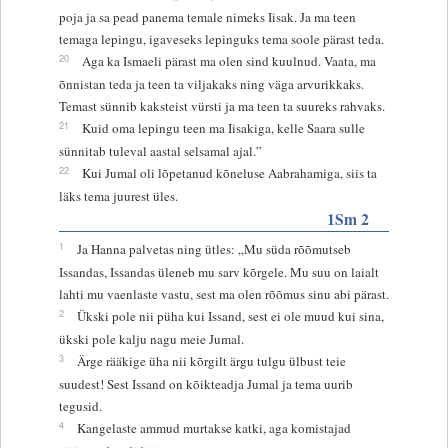
poja ja sa pead panema temale nimeks Iisak. Ja ma teen
temaga lepingu, igaveseks lepinguks tema soole pärast teda.
20
Aga ka Ismaeli pärast ma olen sind kuulnud. Vaata, ma
õnnistan teda ja teen ta viljakaks ning väga arvurikkaks.
Temast sünnib kaksteist vürsti ja ma teen ta suureks rahvaks.
21
Kuid oma lepingu teen ma Iisakiga, kelle Saara sulle
sünnitab tuleval aastal selsamal ajal.”
22
Kui Jumal oli lõpetanud kõneluse Aabrahamiga, siis ta
läks tema juurest üles.
1Sm 2
1
Ja Hanna palvetas ning ütles: „Mu süda rõõmutseb
Issandas, Issandas üleneb mu sarv kõrgele. Mu suu on laialt
lahti mu vaenlaste vastu, sest ma olen rõõmus sinu abi pärast.
2
Ükski pole nii püha kui Issand, sest ei ole muud kui sina,
ükski pole kalju nagu meie Jumal.
3
Ärge rääkige üha nii kõrgilt ärgu tulgu ülbust teie
suudest! Sest Issand on kõikteadja Jumal ja tema uurib
tegusid.
4
Kangelaste ammud murtakse katki, aga komistajad