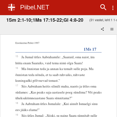
Piibel.NET
1Sm 2:1-10;1Ms 17:15-22;Gl 4:8-20
(31 vastet, leht 1 1-s
Eestikeelne Piibel 1997
1Ms 17
15
Ja Jumal ütles Aabrahamile: „Saaraid, oma naist, ära
hüüa enam Saaraiks, vaid tema nimi olgu Saara!
16
Ma õnnistan teda ja annan ka temalt sulle poja. Ma
õnnistan teda nõnda, et ta saab rahvaiks, rahvaste
kuningadki põlvnevad temast.”
17
Siis Aabraham heitis silmili maha, naeris ja ütles oma
südames: „Kas peaks saja-aastasele poeg sündima? Või peaks
üheksakümneaastane Saara sünnitama?”
18
Ja Aabraham ütles Jumalale: „Kui ainult Ismaelgi sinu
ees jääks elama!”
19
Siis ütles Jumal: „Siiski, su naine Saara sünnitab sulle