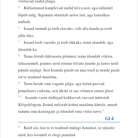
vöötavad endid jõuga.
5
Küllastunud kauplevad endid leiva eest, aga näljastel
lõpeb nälg. Sigimatu sünnitab seitse last, aga lasterikas
närbub.
6
Issand surmab ja teeb elavaks, viib alla hauda ja toob
jälle üles.
7
Issand teeb vaeseks ja teeb rikkaks, tema alandab, aga
ülendab ka.
8
Tema tõstab tähtsusetu põrmust, tema ülendab viletsa
tuhaasemelt, pannes neid istuma õilsate juurde ja lastes neid
pärida aujärgi. Sest Issanda päralt on maa toed ja nende peale
on ta seadnud maailma.
9
Tema hoiab oma vagade jalgu, aga õelad peavad
pimeduses vaikima, sest ükski ei saa võimust omast jõust.
10
Issanda vastu riidlejad kohkuvad, taevast müristab
Kõigekõrgem. Issand mõistab kohut maailma äärtele, annab
rammu oma kuningale ja ülendab oma võitu sarve.”
Gl 4
8
Kuid siis, kui te ei teadnud midagi Jumalast, te orjasite
neid, kes loomult ei olegi jumalad.