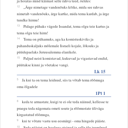
ja hoiatas mind käimast selle rahva teed, öeldes:
12
„Ärge nimetage vandenõuks kõike, mida see rahvas
nimetab vandenõuks, ärge kartke, mida tema kardab, ja ärge
tundke hirmu!
13
Pidage pühaks vägede Issandat, tema olgu teie kartus ja
tema olgu teie hirm!
14
Tema on pühamuks, aga ka komistuskiviks ja
pahanduskaljuks mõlemale Iisraeli kojale, lõksuks ja
püüdepaelaks Jeruusalemma elanikele.
15
Paljud neist komistavad, kukuvad ja vigastavad endid,
püütakse kinni ja võetakse vangi.
Lk 15
5
Ja kui ta on tema leidnud, siis ta võtab tema rõõmuga
oma õlgadele
1Pt 1
8
keda te armastate, kuigi te ei ole teda näinud, kellesse te
praegu teda nägemata ometi usute ja rõõmustate üliväga
kirgastatud rõõmuga,
9
kui te võtate vastu usu eesmärgi - oma hingede pääste.
10
Seda päästet on hoolega otsinud ja selle üle juurelnud