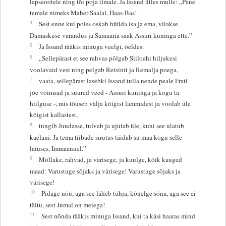
lapseootele ning tõi poja ilmale. Ja Issand ütles mulle: „Pane
temale nimeks Maher-Saalal, Haas-Bas!
4
Sest enne kui poiss oskab hüüda isa ja ema, viiakse
Damaskuse varandus ja Samaaria saak Assuri kuninga ette.”
5
Ja Issand rääkis minuga veelgi, öeldes:
6
„Sellepärast et see rahvas põlgab Siiloahi hiljukesi
voolavaid vesi ning pelgab Retsinit ja Remalja poega,
7
vaata, sellepärast lasebki Issand tulla nende peale Frati
jõe võimsad ja suured veed - Assuri kuninga ja kogu ta
hiilguse -, mis tõuseb välja kõigist lammidest ja voolab üle
kõigist kallastest,
8
tungib Juudasse, tulvab ja ujutab üle, kuni see ulatub
kaelani. Ja tema tiibade sirutus täidab su maa kogu selle
laiuses, Immaanuel.”
9
Möllake, rahvad, ja värisege, ja kuulge, kõik kauged
maad: Varustuge sõjaks ja värisege! Varustuge sõjaks ja
värisege!
10
Pidage nõu, aga see läheb tühja, kõnelge sõna, aga see ei
täitu, sest Jumal on meiega!
11
Sest nõnda rääkis minuga Issand, kui ta käsi haaras mind