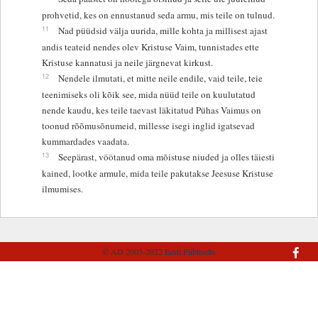
prohvetid, kes on ennustanud seda armu, mis teile on tulnud.
11
Nad püüdsid välja uurida, mille kohta ja millisest ajast
andis teateid nendes olev Kristuse Vaim, tunnistades ette
Kristuse kannatusi ja neile järgnevat kirkust.
12
Nendele ilmutati, et mitte neile endile, vaid teile, teie
teenimiseks oli kõik see, mida nüüd teile on kuulutatud
nende kaudu, kes teile taevast läkitatud Pühas Vaimus on
toonud rõõmusõnumeid, millesse isegi inglid igatsevad
kummardades vaadata.
13
Seepärast, vöötanud oma mõistuse niuded ja olles täiesti
kained, lootke armule, mida teile pakutakse Jeesuse Kristuse
ilmumises.
© AD 2005-2022
Eesti Piibliselts