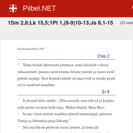
Piibel.NET
1Sm 2,8;Lk 15,5;1Pt 1,(8-9)10-13;Js 8,1-15
(23 vaste
Eestikeelne Piibel 1997
1Sm 2
8
Tema tõstab tähtsusetu põrmust, tema ülendab viletsa
tuhaasemelt, pannes neid istuma õilsate juurde ja lastes neid
pärida aujärgi. Sest Issanda päralt on maa toed ja nende peale
on ta seadnud maailma.
Js 8
1
Ja Issand ütles mulle: „Võta enesele suur tahvel ja kirjuta
selle peale tavalise krihvliga: Maher-Saalal, Haas-Bas!
2
Ja ma võtan endale usaldusväärsed tunnistajad, preester
Uurija ja Jeberekja poja Sakarja.”
3
Siis ma läksin prohveti naise juurde, ja tema jäi