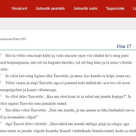
Sisukord
Juhuslik peatükk
Juhuslik salm
Tagasiside
L
estikeelne Piibel 1997
1Sm 17
40
Siis ta võttis oma kepi kätte ja valis enesele ojast viis siledat kivi ning pani
need karjasepauna, mis oli tal lingukivikotiks; tal oli ling käes ja ta astus vilistile
vastu.
41
Ja vilist tuli ning ligines üha Taavetile, ja mees, kes kandis ta kilpi, tema ees.
42
Vilist vaatas ja nägi Taavetit, aga ei pannud teda millekski, sest too oli noor,
punapalgeline ja kauni välimusega.
43
Ja vilist ütles Taavetile: „Kas ma olen koer, et sa tuled mu juurde kepiga?” Ja
vilist sajatas Taavetit oma jumalate nimel.
44
Siis ütles vilist Taavetile: „Tule mu juurde, ja ma annan su liha lindudele taeva
all ja loomadele väljal!”
45
Aga Taavet ütles vilistile: „Sina tuled mu juurde mõõga, piigi ja odaga, aga
mina tulen su juurde vägede Issanda, Iisraeli väehulkade Jumala nimel, keda sa ole