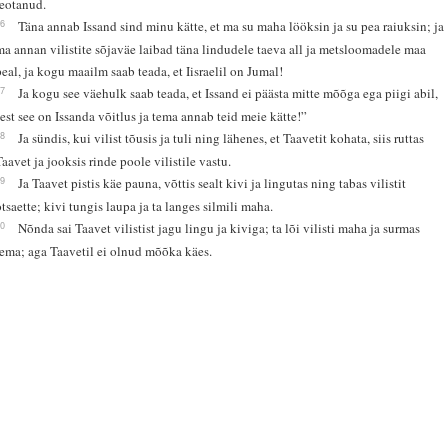
teotanud.
46
Täna annab Issand sind minu kätte, et ma su maha lööksin ja su pea raiuksin; ja
ma annan vilistite sõjaväe laibad täna lindudele taeva all ja metsloomadele maa
peal, ja kogu maailm saab teada, et Iisraelil on Jumal!
47
Ja kogu see väehulk saab teada, et Issand ei päästa mitte mõõga ega piigi abil,
sest see on Issanda võitlus ja tema annab teid meie kätte!”
48
Ja sündis, kui vilist tõusis ja tuli ning lähenes, et Taavetit kohata, siis ruttas
Taavet ja jooksis rinde poole vilistile vastu.
49
Ja Taavet pistis käe pauna, võttis sealt kivi ja lingutas ning tabas vilistit
otsaette; kivi tungis laupa ja ta langes silmili maha.
50
Nõnda sai Taavet vilistist jagu lingu ja kiviga; ta lõi vilisti maha ja surmas
tema; aga Taavetil ei olnud mõõka käes.