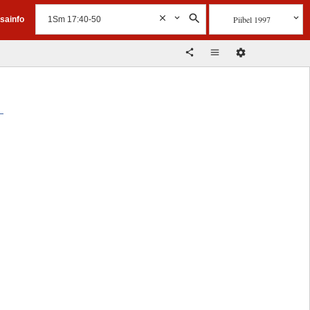
Piibel 1997
isainfo
d