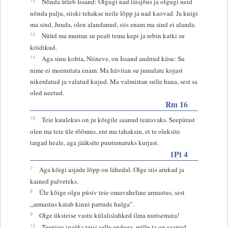
Nõnda ütleb Issand: Olgugi nad täisjõus ja olgugi neid
nõnda palju, siiski tehakse neile lõpp ja nad kaovad. Ja kuigi
ma sind, Juuda, olen alandanud, siis enam ma sind ei alanda.
13
Nüüd ma murran su pealt tema kepi ja rebin katki su
köidikud.
14
Aga sinu kohta, Niineve, on Issand andnud käsu: Su
nime ei meenutata enam. Ma hävitan su jumalate kojast
nikerdatud ja valatud kujud. Ma valmistan sulle haua, sest sa
oled neetud.
Rm 16
19
Teie kuulekus on ju kõigile saanud teatavaks. Seepärast
olen ma teie üle rõõmus, ent ma tahaksin, et te oleksite
targad heale, aga jääksite puutumatuks kurjast.
1Pt 4
7
Aga kõigi asjade lõpp on lähedal. Olge siis arukad ja
kained palveteks.
8
Üle kõige olgu püsiv teie omavaheline armastus, sest
„armastus katab kinni pattude hulga”.
9
Olge üksteise vastu külalislahked ilma nurisemata!
10
Teenigu igaüks teisi selle andega, mille ta on saanud,