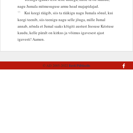
nagu Jumala mitmesuguse armu head majapidajad.
11
Kui keegi räägib, siis ta rääkigu nagu Jumala sõnul, kui
keegi teenib, siis teenigu nagu selle jõuga, mille Jumal
annab, nõnda et Jumal saaks kõigiti austust Jeesuse Kristuse
kaudu, kelle päralt on kirkus ja võimus igavesest ajast
igavesti! Aamen.
© AD 2005-2022
Eesti Piibliselts