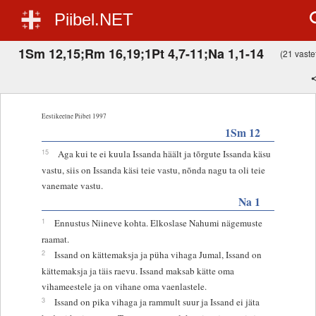
Piibel.NET
1Sm 12,15;Rm 16,19;1Pt 4,7-11;Na 1,1-14
(21 vastet
Eestikeelne Piibel 1997
1Sm 12
15
Aga kui te ei kuula Issanda häält ja tõrgute Issanda käsu
vastu, siis on Issanda käsi teie vastu, nõnda nagu ta oli teie
vanemate vastu.
Na 1
1
Ennustus Niineve kohta. Elkoslase Nahumi nägemuste
raamat.
2
Issand on kättemaksja ja püha vihaga Jumal, Issand on
kättemaksja ja täis raevu. Issand maksab kätte oma
vihameestele ja on vihane oma vaenlastele.
3
Issand on pika vihaga ja rammult suur ja Issand ei jäta