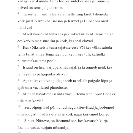
kedagi karistamata. Tema tee on tuulekeerises ja tormis ja
pilved on tema jalgade tolm.
4
Ta sõitleb merd ja kuivatab selle ning laseb taheneda
kõik jõed. Närbuvad Baasan ja Karmel ja Liibanoni õied
närtsivad.
5
Mäed värisevad tema ees ja künkad sulavad. Tema palge
ees kerkib maa, maailm ja kõik, kes seal elavad.
6
Kes võiks seista tema sajatuse ees? Või kes võiks taluda
tema tulist viha? Tema raev puhkeb nagu tuli, kaljudki
purustatakse tema poolt.
7
Issand on hea, varjupaik hädaajal, ja ta tunneb neid, kes
tema juures pelgupaika otsivad.
8
Aga tulvavate voogudega teeb ta sellele paigale lõpu ja
ajab oma vaenlased pimedusse.
9
Mida te kavatsete Issanda vastu? Tema teeb lõpu! Häda ei
tule teist korda!
10
Sest olgugi nad põimunud nagu kibuvitsad ja joobunud
oma joogist - nad hävitatakse kõik nagu kuivanud kõrred.
11
Sinust, Niineve, on lähtunud see, kes kavatseb kurja
Issanda vastu, nurjatu nõuandja.
12