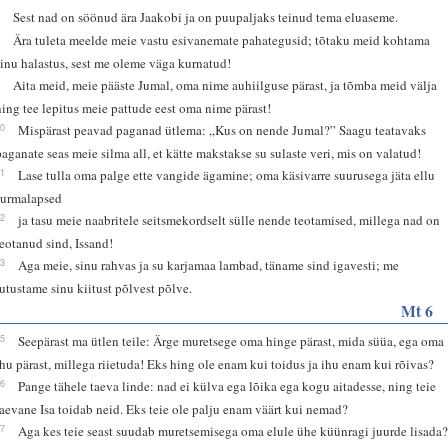
7
Sest nad on söönud ära Jaakobi ja on puupaljaks teinud tema eluaseme.
8
Ära tuleta meelde meie vastu esivanemate pahategusid; tõtaku meid kohtama
sinu halastus, sest me oleme väga kurnatud!
9
Aita meid, meie pääste Jumal, oma nime auhiilguse pärast, ja tõmba meid välja
ning tee lepitus meie pattude eest oma nime pärast!
10
Mispärast peavad paganad ütlema: „Kus on nende Jumal?” Saagu teatavaks
paganate seas meie silma all, et kätte makstakse su sulaste veri, mis on valatud!
11
Lase tulla oma palge ette vangide ägamine; oma käsivarre suurusega jäta ellu
surmalapsed
12
ja tasu meie naabritele seitsmekordselt sülle nende teotamised, millega nad on
teotanud sind, Issand!
13
Aga meie, sinu rahvas ja su karjamaa lambad, täname sind igavesti; me
jutustame sinu kiitust põlvest põlve.
Mt 6
25
Seepärast ma ütlen teile: Ärge muretsege oma hinge pärast, mida süüa, ega oma
ihu pärast, millega riietuda! Eks hing ole enam kui toidus ja ihu enam kui rõivas?
26
Pange tähele taeva linde: nad ei külva ega lõika ega kogu aitadesse, ning teie
taevane Isa toidab neid. Eks teie ole palju enam väärt kui nemad?
27
Aga kes teie seast suudab muretsemisega oma elule ühe küünragi juurde lisada