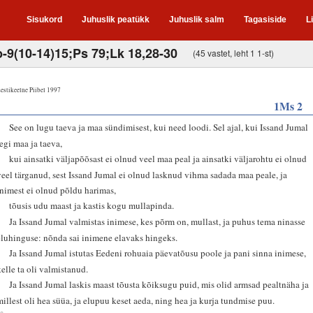
Sisukord
Juhuslik peatükk
Juhuslik salm
Tagasiside
L
b-9(10-14)15;Ps 79;Lk 18,28-30
(45 vastet, leht 1 1-st)
estikeelne Piibel 1997
1Ms 2
4
See on lugu taeva ja maa sündimisest, kui need loodi. Sel ajal, kui Issand Jumal
tegi maa ja taeva,
5
kui ainsatki väljapõõsast ei olnud veel maa peal ja ainsatki väljarohtu ei olnud
veel tärganud, sest Issand Jumal ei olnud lasknud vihma sadada maa peale, ja
inimest ei olnud põldu harimas,
6
tõusis udu maast ja kastis kogu mullapinda.
7
Ja Issand Jumal valmistas inimese, kes põrm on, mullast, ja puhus tema ninasse
eluhinguse: nõnda sai inimene elavaks hingeks.
8
Ja Issand Jumal istutas Eedeni rohuaia päevatõusu poole ja pani sinna inimese,
kelle ta oli valmistanud.
9
Ja Issand Jumal laskis maast tõusta kõiksugu puid, mis olid armsad pealtnäha ja
millest oli hea süüa, ja elupuu keset aeda, ning hea ja kurja tundmise puu.