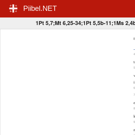
Piibel.NET
1Pt 5,7;Mt 6,25-34;1Pt 5,5b-11;1Ms 2,4
E