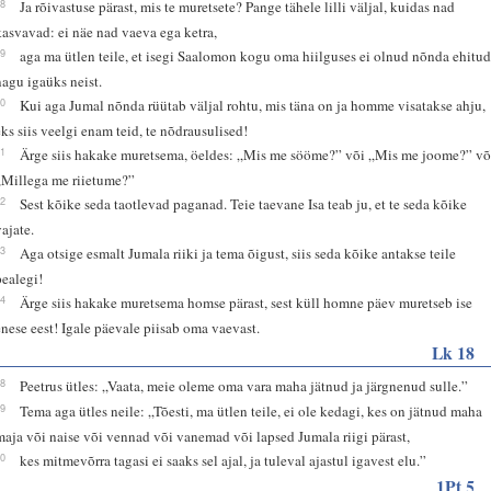
28
Ja rõivastuse pärast, mis te muretsete? Pange tähele lilli väljal, kuidas nad
kasvavad: ei näe nad vaeva ega ketra,
29
aga ma ütlen teile, et isegi Saalomon kogu oma hiilguses ei olnud nõnda ehitu
nagu igaüks neist.
30
Kui aga Jumal nõnda rüütab väljal rohtu, mis täna on ja homme visatakse ahju,
eks siis veelgi enam teid, te nõdrausulised!
31
Ärge siis hakake muretsema, öeldes: „Mis me sööme?” või „Mis me joome?” võ
„Millega me riietume?”
32
Sest kõike seda taotlevad paganad. Teie taevane Isa teab ju, et te seda kõike
vajate.
33
Aga otsige esmalt Jumala riiki ja tema õigust, siis seda kõike antakse teile
pealegi!
34
Ärge siis hakake muretsema homse pärast, sest küll homne päev muretseb ise
enese eest! Igale päevale piisab oma vaevast.
Lk 18
28
Peetrus ütles: „Vaata, meie oleme oma vara maha jätnud ja järgnenud sulle.”
29
Tema aga ütles neile: „Tõesti, ma ütlen teile, ei ole kedagi, kes on jätnud maha
maja või naise või vennad või vanemad või lapsed Jumala riigi pärast,
30
kes mitmevõrra tagasi ei saaks sel ajal, ja tuleval ajastul igavest elu.”
1Pt 5