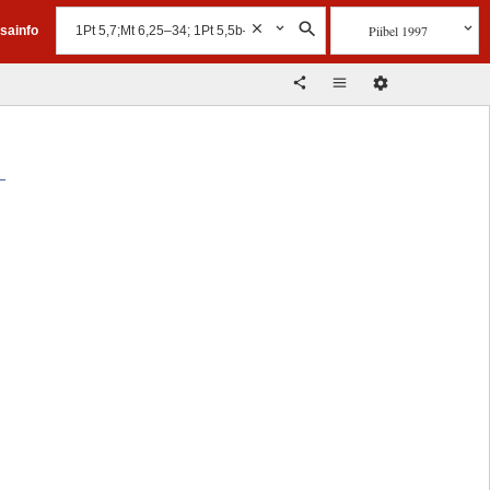
Piibel 1997
isainfo