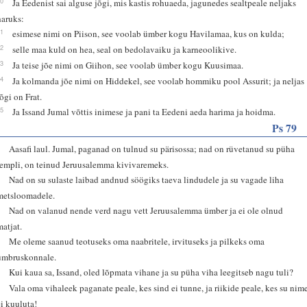
10
Ja Eedenist sai alguse jõgi, mis kastis rohuaeda, jagunedes sealtpeale neljaks
haruks:
11
esimese nimi on Piison, see voolab ümber kogu Havilamaa, kus on kulda;
12
selle maa kuld on hea, seal on bedolavaiku ja karneoolikive.
13
Ja teise jõe nimi on Giihon, see voolab ümber kogu Kuusimaa.
14
Ja kolmanda jõe nimi on Hiddekel, see voolab hommiku pool Assurit; ja neljas
jõgi on Frat.
15
Ja Issand Jumal võttis inimese ja pani ta Eedeni aeda harima ja hoidma.
Ps 79
1
Aasafi laul. Jumal, paganad on tulnud su pärisossa; nad on rüvetanud su püha
templi, on teinud Jeruusalemma kivivaremeks.
2
Nad on su sulaste laibad andnud söögiks taeva lindudele ja su vagade liha
metsloomadele.
3
Nad on valanud nende verd nagu vett Jeruusalemma ümber ja ei ole olnud
matjat.
4
Me oleme saanud teotuseks oma naabritele, irvituseks ja pilkeks oma
ümbruskonnale.
5
Kui kaua sa, Issand, oled lõpmata vihane ja su püha viha leegitseb nagu tuli?
6
Vala oma vihaleek paganate peale, kes sind ei tunne, ja riikide peale, kes su nim
ei kuuluta!