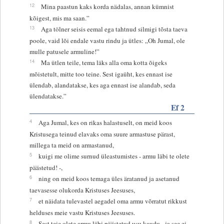
12
Mina paastun kaks korda nädalas, annan kümnist
kõigest, mis ma saan.”
13
Aga tölner seisis eemal ega tahtnud silmigi tõsta taeva
poole, vaid lõi endale vastu rindu ja ütles: „Oh Jumal, ole
mulle patusele armuline!”
14
Ma ütlen teile, tema läks alla oma kotta õigeks
mõistetult, mitte too teine. Sest igaüht, kes ennast ise
ülendab, alandatakse, kes aga ennast ise alandab, seda
ülendatakse.”
Ef 2
4
Aga Jumal, kes on rikas halastuselt, on meid koos
Kristusega teinud elavaks oma suure armastuse pärast,
millega ta meid on armastanud,
5
kuigi me olime surnud üleastumistes - armu läbi te olete
päästetud! -,
6
ning on meid koos temaga üles äratanud ja asetanud
taevasesse olukorda Kristuses Jeesuses,
7
et näidata tulevastel aegadel oma armu võrratut rikkust
helduses meie vastu Kristuses Jeesuses.
8
Sest teie olete armu läbi päästetud usu kaudu - ja see ei