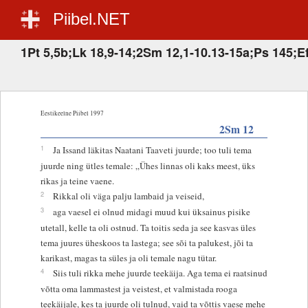
Piibel.NET
1Pt 5,5b;Lk 18,9-14;2Sm 12,1-10.13-15a;Ps 145;Ef
Eestikeelne Piibel 1997
2Sm 12
1
Ja Issand läkitas Naatani Taaveti juurde; too tuli tema
juurde ning ütles temale: „Ühes linnas oli kaks meest, üks
rikas ja teine vaene.
2
Rikkal oli väga palju lambaid ja veiseid,
3
aga vaesel ei olnud midagi muud kui üksainus pisike
utetall, kelle ta oli ostnud. Ta toitis seda ja see kasvas üles
tema juures üheskoos ta lastega; see sõi ta palukest, jõi ta
karikast, magas ta süles ja oli temale nagu tütar.
4
Siis tuli rikka mehe juurde teekäija. Aga tema ei raatsinud
võtta oma lammastest ja veistest, et valmistada rooga
teekäijale, kes ta juurde oli tulnud, vaid ta võttis vaese mehe