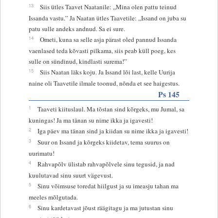
13
Siis ütles Taavet Naatanile: „Mina olen pattu teinud
Issanda vastu.” Ja Naatan ütles Taavetile: „Issand on juba su
patu sulle andeks andnud. Sa ei sure.
14
Ometi, kuna sa selle asja pärast oled pannud Issanda
vaenlased teda kõvasti pilkama, siis peab küll poeg, kes
sulle on sündinud, kindlasti surema!”
15
Siis Naatan läks koju. Ja Issand lõi last, kelle Uurija
naine oli Taavetile ilmale toonud, nõnda et see haigestus.
Ps 145
1
Taaveti kiituslaul. Ma tõstan sind kõrgeks, mu Jumal, sa
kuningas! Ja ma tänan su nime ikka ja igavesti!
2
Iga päev ma tänan sind ja kiidan su nime ikka ja igavesti!
3
Suur on Issand ja kõrgeks kiidetav, tema suurus on
uurimatu!
4
Rahvapõlv ülistab rahvapõlvele sinu tegusid, ja nad
kuulutavad sinu suurt vägevust.
5
Sinu võimsuse toredat hiilgust ja su imeasju tahan ma
meeles mõlgutada.
6
Sinu kardetavast jõust räägitagu ja ma jutustan sinu