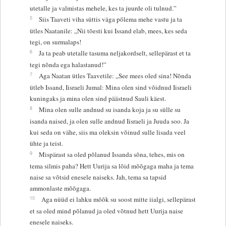
utetalle ja valmistas mehele, kes ta juurde oli tulnud.”
5
Siis Taaveti viha süttis väga põlema mehe vastu ja ta
ütles Naatanile: „Nii tõesti kui Issand elab, mees, kes seda
tegi, on surmalaps!
6
Ja ta peab utetalle tasuma neljakordselt, sellepärast et ta
tegi nõnda ega halastanud!”
7
Aga Naatan ütles Taavetile: „See mees oled sina! Nõnda
ütleb Issand, Iisraeli Jumal: Mina olen sind võidnud Iisraeli
kuningaks ja mina olen sind päästnud Sauli käest.
8
Mina olen sulle andnud su isanda koja ja su sülle su
isanda naised, ja olen sulle andnud Iisraeli ja Juuda soo. Ja
kui seda on vähe, siis ma oleksin võinud sulle lisada veel
ühte ja teist.
9
Mispärast sa oled põlanud Issanda sõna, tehes, mis on
tema silmis paha? Hett Uurija sa lõid mõõgaga maha ja tema
naise sa võtsid enesele naiseks. Jah, tema sa tapsid
ammonlaste mõõgaga.
10
Aga nüüd ei lahku mõõk su soost mitte iialgi, sellepärast
et sa oled mind põlanud ja oled võtnud hett Uurija naise
enesele naiseks.