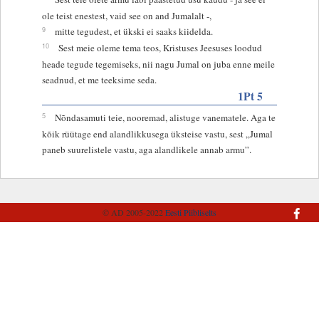
ole teist enestest, vaid see on and Jumalalt -,
9
mitte tegudest, et ükski ei saaks kiidelda.
10
Sest meie oleme tema teos, Kristuses Jeesuses loodud
heade tegude tegemiseks, nii nagu Jumal on juba enne meile
seadnud, et me teeksime seda.
1Pt 5
5
Nõndasamuti teie, nooremad, alistuge vanematele. Aga te
kõik rüütage end alandlikkusega üksteise vastu, sest „Jumal
paneb suurelistele vastu, aga alandlikele annab armu”.
© AD 2005-2022
Eesti Piibliselts