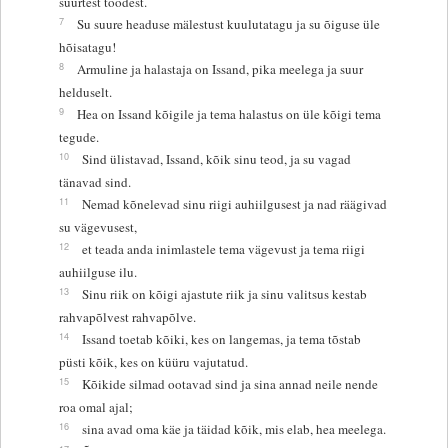
suurtest töödest.
7
Su suure headuse mälestust kuulutatagu ja su õiguse üle
hõisatagu!
8
Armuline ja halastaja on Issand, pika meelega ja suur
helduselt.
9
Hea on Issand kõigile ja tema halastus on üle kõigi tema
tegude.
10
Sind ülistavad, Issand, kõik sinu teod, ja su vagad
tänavad sind.
11
Nemad kõnelevad sinu riigi auhiilgusest ja nad räägivad
su vägevusest,
12
et teada anda inimlastele tema vägevust ja tema riigi
auhiilguse ilu.
13
Sinu riik on kõigi ajastute riik ja sinu valitsus kestab
rahvapõlvest rahvapõlve.
14
Issand toetab kõiki, kes on langemas, ja tema tõstab
püsti kõik, kes on küüru vajutatud.
15
Kõikide silmad ootavad sind ja sina annad neile nende
roa omal ajal;
16
sina avad oma käe ja täidad kõik, mis elab, hea meelega.