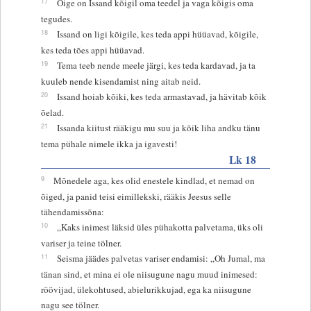
17
Õige on Issand kõigil oma teedel ja vaga kõigis oma
tegudes.
18
Issand on ligi kõigile, kes teda appi hüüavad, kõigile,
kes teda tões appi hüüavad.
19
Tema teeb nende meele järgi, kes teda kardavad, ja ta
kuuleb nende kisendamist ning aitab neid.
20
Issand hoiab kõiki, kes teda armastavad, ja hävitab kõik
õelad.
21
Issanda kiitust rääkigu mu suu ja kõik liha andku tänu
tema pühale nimele ikka ja igavesti!
Lk 18
9
Mõnedele aga, kes olid enestele kindlad, et nemad on
õiged, ja panid teisi eimillekski, rääkis Jeesus selle
tähendamissõna:
10
„Kaks inimest läksid üles pühakotta palvetama, üks oli
variser ja teine tölner.
11
Seisma jäädes palvetas variser endamisi: „Oh Jumal, ma
tänan sind, et mina ei ole niisugune nagu muud inimesed:
röövijad, ülekohtused, abielurikkujad, ega ka niisugune
nagu see tölner.