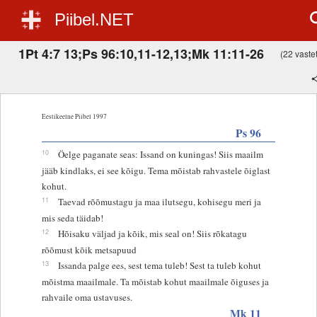
Piibel.NET
1Pt 4:7 13;Ps 96:10,11-12,13;Mk 11:11-26
(22 vastet
Eestikeelne Piibel 1997
Ps 96
10
Öelge paganate seas: Issand on kuningas! Siis maailm
jääb kindlaks, ei see kõigu. Tema mõistab rahvastele õiglast
kohut.
11
Taevad rõõmustagu ja maa ilutsegu, kohisegu meri ja
mis seda täidab!
12
Hõisaku väljad ja kõik, mis seal on! Siis rõkatagu
rõõmust kõik metsapuud
13
Issanda palge ees, sest tema tuleb! Sest ta tuleb kohut
mõistma maailmale. Ta mõistab kohut maailmale õiguses ja
rahvaile oma ustavuses.
Mk 11