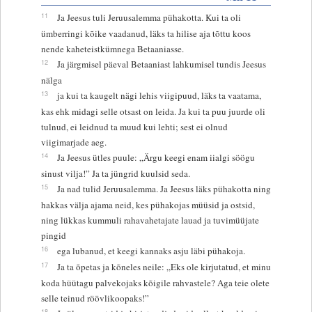
11
Ja Jeesus tuli Jeruusalemma pühakotta. Kui ta oli
ümberringi kõike vaadanud, läks ta hilise aja tõttu koos
nende kaheteistkümnega Betaaniasse.
12
Ja järgmisel päeval Betaaniast lahkumisel tundis Jeesus
nälga
13
ja kui ta kaugelt nägi lehis viigipuud, läks ta vaatama,
kas ehk midagi selle otsast on leida. Ja kui ta puu juurde oli
tulnud, ei leidnud ta muud kui lehti; sest ei olnud
viigimarjade aeg.
14
Ja Jeesus ütles puule: „Ärgu keegi enam iialgi söögu
sinust vilja!” Ja ta jüngrid kuulsid seda.
15
Ja nad tulid Jeruusalemma. Ja Jeesus läks pühakotta ning
hakkas välja ajama neid, kes pühakojas müüsid ja ostsid,
ning lükkas kummuli rahavahetajate lauad ja tuvimüüjate
pingid
16
ega lubanud, et keegi kannaks asju läbi pühakoja.
17
Ja ta õpetas ja kõneles neile: „Eks ole kirjutatud, et minu
koda hüütagu palvekojaks kõigile rahvastele? Aga teie olete
selle teinud röövlikoopaks!”
18