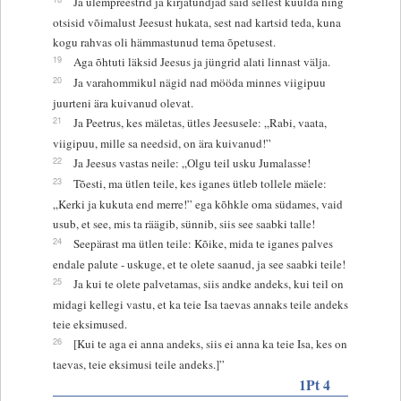
Ja ülempreestrid ja kirjatundjad said sellest kuulda ning
otsisid võimalust Jeesust hukata, sest nad kartsid teda, kuna
kogu rahvas oli hämmastunud tema õpetusest.
19
Aga õhtuti läksid Jeesus ja jüngrid alati linnast välja.
20
Ja varahommikul nägid nad mööda minnes viigipuu
juurteni ära kuivanud olevat.
21
Ja Peetrus, kes mäletas, ütles Jeesusele: „Rabi, vaata,
viigipuu, mille sa needsid, on ära kuivanud!”
22
Ja Jeesus vastas neile: „Olgu teil usku Jumalasse!
23
Tõesti, ma ütlen teile, kes iganes ütleb tollele mäele:
„Kerki ja kukuta end merre!” ega kõhkle oma südames, vaid
usub, et see, mis ta räägib, sünnib, siis see saabki talle!
24
Seepärast ma ütlen teile: Kõike, mida te iganes palves
endale palute - uskuge, et te olete saanud, ja see saabki teile!
25
Ja kui te olete palvetamas, siis andke andeks, kui teil on
midagi kellegi vastu, et ka teie Isa taevas annaks teile andeks
teie eksimused.
26
[Kui te aga ei anna andeks, siis ei anna ka teie Isa, kes on
taevas, teie eksimusi teile andeks.]”
1Pt 4