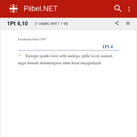
Piibel.NET
1Pt 4,10
(1 vastet, leht 1 1-st)
Eestikeelne Piibel 1997
1Pt 4
10
Teenigu igaüks teisi selle andega, mille ta on saanud,
nagu Jumala mitmesuguse armu head majapidajad.