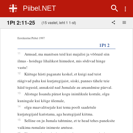
Piibel.NET
1Pt 2:11-25
(15 vastet, leht 1 1-st)
Eestikeelne Piibel 1997
1Pt 2
11
Armsad, ma manitsen teid kui majalisi ja võõraid siin
ilmas - hoiduge lihalikest himudest, mis sõdivad hinge
vastu!
12
Käituge hästi paganate keskel, et kuigi nad teist
räägivad paha kui kurjategijaist, siiski, pannes tähele teie
häid tegusid, annaksid nad Jumalale au aruandmise päeval.
13
Alistuge Issanda pärast kogu inimlikule korrale, olgu
kuningale kui kõige ülemale,
14
olgu maavalitsejale kui tema poolt saadetule
kurjategijaid karistama, aga heategijaid kiitma.
15
Selline on ju Jumala tahtmine, et te head tehes paneksite
vaikima rumalate inimeste arutuse.
16