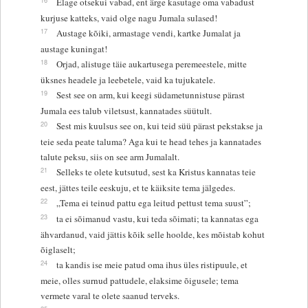
Elage otsekui vabad, ent ärge kasutage oma vabadust
kurjuse katteks, vaid olge nagu Jumala sulased!
17
Austage kõiki, armastage vendi, kartke Jumalat ja
austage kuningat!
18
Orjad, alistuge täie aukartusega peremeestele, mitte
üksnes headele ja leebetele, vaid ka tujukatele.
19
Sest see on arm, kui keegi südametunnistuse pärast
Jumala ees talub viletsust, kannatades süütult.
20
Sest mis kuulsus see on, kui teid süü pärast pekstakse ja
teie seda peate taluma? Aga kui te head tehes ja kannatades
talute peksu, siis on see arm Jumalalt.
21
Selleks te olete kutsutud, sest ka Kristus kannatas teie
eest, jättes teile eeskuju, et te käiksite tema jälgedes.
22
„Tema ei teinud pattu ega leitud pettust tema suust”;
23
ta ei sõimanud vastu, kui teda sõimati; ta kannatas ega
ähvardanud, vaid jättis kõik selle hoolde, kes mõistab kohut
õiglaselt;
24
ta kandis ise meie patud oma ihus üles ristipuule, et
meie, olles surnud pattudele, elaksime õigusele; tema
vermete varal te olete saanud terveks.