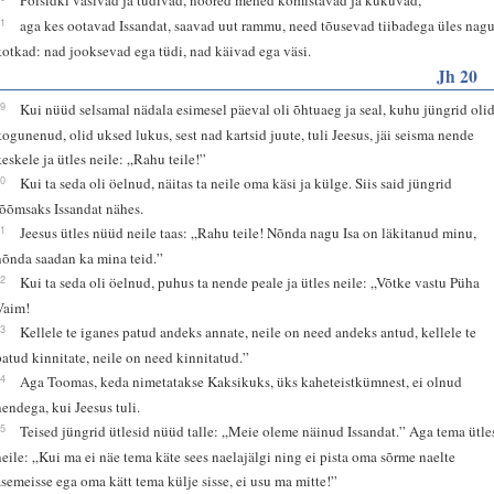
31
aga kes ootavad Issandat, saavad uut rammu, need tõusevad tiibadega üles nag
kotkad: nad jooksevad ega tüdi, nad käivad ega väsi.
Jh 20
19
Kui nüüd selsamal nädala esimesel päeval oli õhtuaeg ja seal, kuhu jüngrid oli
kogunenud, olid uksed lukus, sest nad kartsid juute, tuli Jeesus, jäi seisma nende
keskele ja ütles neile: „Rahu teile!”
20
Kui ta seda oli öelnud, näitas ta neile oma käsi ja külge. Siis said jüngrid
rõõmsaks Issandat nähes.
21
Jeesus ütles nüüd neile taas: „Rahu teile! Nõnda nagu Isa on läkitanud minu,
nõnda saadan ka mina teid.”
22
Kui ta seda oli öelnud, puhus ta nende peale ja ütles neile: „Võtke vastu Püha
Vaim!
23
Kellele te iganes patud andeks annate, neile on need andeks antud, kellele te
patud kinnitate, neile on need kinnitatud.”
24
Aga Toomas, keda nimetatakse Kaksikuks, üks kaheteistkümnest, ei olnud
nendega, kui Jeesus tuli.
25
Teised jüngrid ütlesid nüüd talle: „Meie oleme näinud Issandat.” Aga tema ütle
neile: „Kui ma ei näe tema käte sees naelajälgi ning ei pista oma sõrme naelte
asemeisse ega oma kätt tema külje sisse, ei usu ma mitte!”