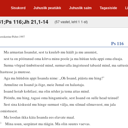
Sisukord
Juhuslik peatükk
Juhuslik salm
Tagasiside
L
31;Ps 116;Jh 21,1-14
(57 vastet, leht 1 1-st)
estikeelne Piibel 1997
Ps 116
1
Ma armastan Issandat, sest ta kuuleb mu häält ja mu anumist,
2
sest ta on pööranud oma kõrva minu poole ja ma hüüan teda appi oma eluaja.
3
Surma võrgud ümbritsesid mind, surmavalla ängistused tabasid mind, ma sattusi
ahastusse ja muresse.
4
Aga ma hüüdsin appi Issanda nime: „Oh Issand, päästa mu hing!”
5
Armuline on Issand ja õige, meie Jumal on halastaja.
6
Issand hoiab kohtlasi; ma olin nõder ja tema aitas mind.
7
Pöördu, mu hing, tagasi oma hingamisele, sest Issand on sulle head teinud!
8
Sest sina kiskusid mu hinge surmast välja, mu silmad silmaveest, mu jala
komistusest.
9
Ma loodan ikka käia Issanda ees elavate maal.
10
Mina usun, seepärast ma räägin. Ma olin suures vaevas.