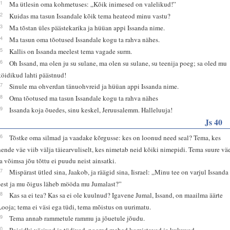
11
Ma ütlesin oma kohmetuses: „Kõik inimesed on valelikud!”
12
Kuidas ma tasun Issandale kõik tema heateod minu vastu?
13
Ma tõstan üles päästekarika ja hüüan appi Issanda nime.
14
Ma tasun oma tõotused Issandale kogu ta rahva nähes.
15
Kallis on Issanda meelest tema vagade surm.
16
Oh Issand, ma olen ju su sulane, ma olen su sulane, su teenija poeg; sa oled mu
köidikud lahti päästnud!
17
Sinule ma ohverdan tänuohvreid ja hüüan appi Issanda nime.
18
Oma tõotused ma tasun Issandale kogu ta rahva nähes
19
Issanda koja õuedes, sinu keskel, Jeruusalemm. Halleluuja!
Js 40
26
Tõstke oma silmad ja vaadake kõrgusse: kes on loonud need seal? Tema, kes
nende väe viib välja täiearvuliselt, kes nimetab neid kõiki nimepidi. Tema suure vä
ja võimsa jõu tõttu ei puudu neist ainsatki.
27
Mispärast ütled sina, Jaakob, ja räägid sina, Iisrael: „Minu tee on varjul Issanda
eest ja mu õigus läheb mööda mu Jumalast?”
28
Kas sa ei tea? Kas sa ei ole kuulnud? Igavene Jumal, Issand, on maailma äärte
Looja; tema ei väsi ega tüdi, tema mõistus on uurimatu.
29
Tema annab rammetule rammu ja jõuetule jõudu.
30
Poisidki väsivad ja tüdivad, noored mehed komistavad ja kukuvad,