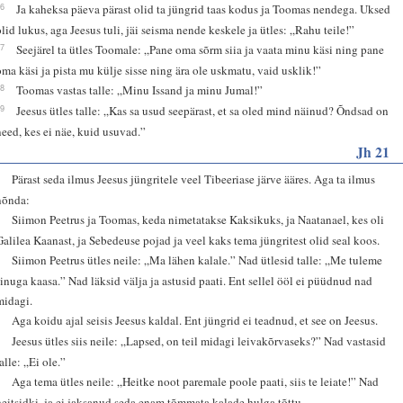
26
Ja kaheksa päeva pärast olid ta jüngrid taas kodus ja Toomas nendega. Uksed
olid lukus, aga Jeesus tuli, jäi seisma nende keskele ja ütles: „Rahu teile!”
27
Seejärel ta ütles Toomale: „Pane oma sõrm siia ja vaata minu käsi ning pane
oma käsi ja pista mu külje sisse ning ära ole uskmatu, vaid usklik!”
28
Toomas vastas talle: „Minu Issand ja minu Jumal!”
29
Jeesus ütles talle: „Kas sa usud seepärast, et sa oled mind näinud? Õndsad on
need, kes ei näe, kuid usuvad.”
Jh 21
1
Pärast seda ilmus Jeesus jüngritele veel Tibeeriase järve ääres. Aga ta ilmus
nõnda:
2
Siimon Peetrus ja Toomas, keda nimetatakse Kaksikuks, ja Naatanael, kes oli
Galilea Kaanast, ja Sebedeuse pojad ja veel kaks tema jüngritest olid seal koos.
3
Siimon Peetrus ütles neile: „Ma lähen kalale.” Nad ütlesid talle: „Me tuleme
sinuga kaasa.” Nad läksid välja ja astusid paati. Ent sellel ööl ei püüdnud nad
midagi.
4
Aga koidu ajal seisis Jeesus kaldal. Ent jüngrid ei teadnud, et see on Jeesus.
5
Jeesus ütles siis neile: „Lapsed, on teil midagi leivakõrvaseks?” Nad vastasid
alle: „Ei ole.”
6
Aga tema ütles neile: „Heitke noot paremale poole paati, siis te leiate!” Nad
heitsidki, ja ei jaksanud seda enam tõmmata kalade hulga tõttu.