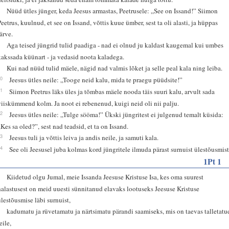
7
Nüüd ütles jünger, keda Jeesus armastas, Peetrusele: „See on Issand!” Siimon
Peetrus, kuulnud, et see on Issand, võttis kuue ümber, sest ta oli alasti, ja hüppas
järve.
8
Aga teised jüngrid tulid paadiga - nad ei olnud ju kaldast kaugemal kui umbes
kakssada küünart - ja vedasid noota kaladega.
9
Kui nad nüüd tulid mäele, nägid nad valmis lõket ja selle peal kala ning leiba.
10
Jeesus ütles neile: „Tooge neid kalu, mida te praegu püüdsite!”
11
Siimon Peetrus läks üles ja tõmbas mäele nooda täis suuri kalu, arvult sada
viiskümmend kolm. Ja noot ei rebenenud, kuigi neid oli nii palju.
12
Jeesus ütles neile: „Tulge sööma!” Ükski jüngritest ei julgenud temalt küsida:
„Kes sa oled?”, sest nad teadsid, et ta on Issand.
13
Jeesus tuli ja võttis leiva ja andis neile, ja samuti kala.
14
See oli Jeesusel juba kolmas kord jüngritele ilmuda pärast surnuist ülestõusmist
1Pt 1
3
Kiidetud olgu Jumal, meie Issanda Jeesuse Kristuse Isa, kes oma suurest
halastusest on meid uuesti sünnitanud elavaks lootuseks Jeesuse Kristuse
ülestõusmise läbi surnuist,
4
kadumatu ja rüvetamatu ja närtsimatu pärandi saamiseks, mis on taevas talletatu
eile,