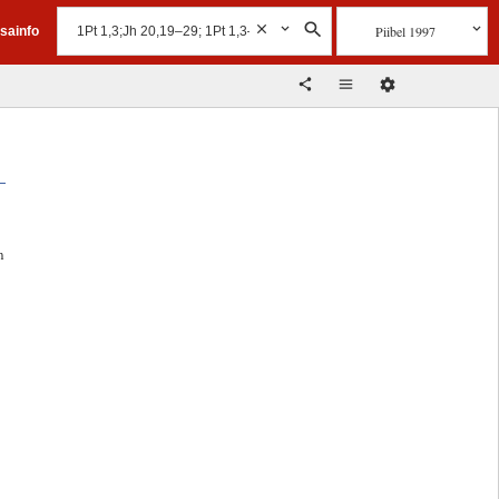
Piibel 1997
isainfo
n