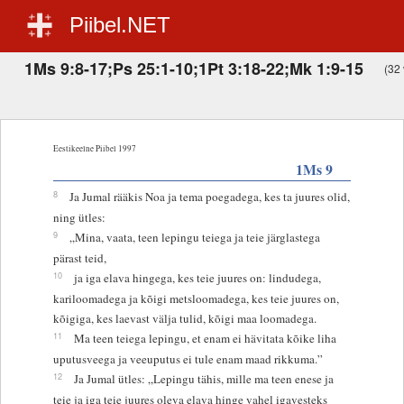
Piibel.NET
1Ms 9:8-17;Ps 25:1-10;1Pt 3:18-22;Mk 1:9-15
(32 
Eestikeelne Piibel 1997
1Ms 9
8
Ja Jumal rääkis Noa ja tema poegadega, kes ta juures olid,
ning ütles:
9
„Mina, vaata, teen lepingu teiega ja teie järglastega
pärast teid,
10
ja iga elava hingega, kes teie juures on: lindudega,
kariloomadega ja kõigi metsloomadega, kes teie juures on,
kõigiga, kes laevast välja tulid, kõigi maa loomadega.
11
Ma teen teiega lepingu, et enam ei hävitata kõike liha
uputusveega ja veeuputus ei tule enam maad rikkuma.”
12
Ja Jumal ütles: „Lepingu tähis, mille ma teen enese ja
teie ja iga teie juures oleva elava hinge vahel igavesteks