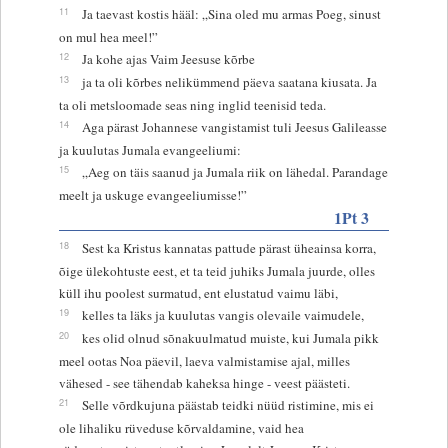
11
Ja taevast kostis hääl: „Sina oled mu armas Poeg, sinust
on mul hea meel!”
12
Ja kohe ajas Vaim Jeesuse kõrbe
13
ja ta oli kõrbes nelikümmend päeva saatana kiusata. Ja
ta oli metsloomade seas ning inglid teenisid teda.
14
Aga pärast Johannese vangistamist tuli Jeesus Galileasse
ja kuulutas Jumala evangeeliumi:
15
„Aeg on täis saanud ja Jumala riik on lähedal. Parandage
meelt ja uskuge evangeeliumisse!”
1Pt 3
18
Sest ka Kristus kannatas pattude pärast üheainsa korra,
õige ülekohtuste eest, et ta teid juhiks Jumala juurde, olles
küll ihu poolest surmatud, ent elustatud vaimu läbi,
19
kelles ta läks ja kuulutas vangis olevaile vaimudele,
20
kes olid olnud sõnakuulmatud muiste, kui Jumala pikk
meel ootas Noa päevil, laeva valmistamise ajal, milles
vähesed - see tähendab kaheksa hinge - veest päästeti.
21
Selle võrdkujuna päästab teidki nüüd ristimine, mis ei
ole lihaliku rüveduse kõrvaldamine, vaid hea