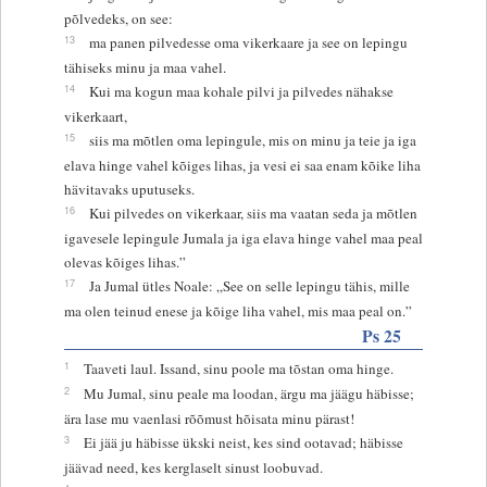
põlvedeks, on see:
13
ma panen pilvedesse oma vikerkaare ja see on lepingu
tähiseks minu ja maa vahel.
14
Kui ma kogun maa kohale pilvi ja pilvedes nähakse
vikerkaart,
15
siis ma mõtlen oma lepingule, mis on minu ja teie ja iga
elava hinge vahel kõiges lihas, ja vesi ei saa enam kõike liha
hävitavaks uputuseks.
16
Kui pilvedes on vikerkaar, siis ma vaatan seda ja mõtlen
igavesele lepingule Jumala ja iga elava hinge vahel maa peal
olevas kõiges lihas.”
17
Ja Jumal ütles Noale: „See on selle lepingu tähis, mille
ma olen teinud enese ja kõige liha vahel, mis maa peal on.”
Ps 25
1
Taaveti laul. Issand, sinu poole ma tõstan oma hinge.
2
Mu Jumal, sinu peale ma loodan, ärgu ma jäägu häbisse;
ära lase mu vaenlasi rõõmust hõisata minu pärast!
3
Ei jää ju häbisse ükski neist, kes sind ootavad; häbisse
jäävad need, kes kerglaselt sinust loobuvad.