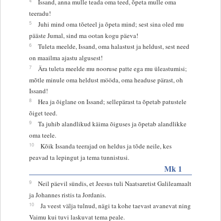
4
Issand, anna mulle teada oma teed, õpeta mulle oma
teeradu!
5
Juhi mind oma tõeteel ja õpeta mind; sest sina oled mu
pääste Jumal, sind ma ootan kogu päeva!
6
Tuleta meelde, Issand, oma halastust ja heldust, sest need
on maailma ajastu algusest!
7
Ära tuleta meelde mu nooruse patte ega mu üleastumisi;
mõtle minule oma heldust mööda, oma headuse pärast, oh
Issand!
8
Hea ja õiglane on Issand; sellepärast ta õpetab patustele
õiget teed.
9
Ta juhib alandlikud käima õiguses ja õpetab alandlikke
oma teele.
10
Kõik Issanda teerajad on heldus ja tõde neile, kes
peavad ta lepingut ja tema tunnistusi.
Mk 1
9
Neil päevil sündis, et Jeesus tuli Naatsaretist Galileamaalt
ja Johannes ristis ta Jordanis.
10
Ja veest välja tulnud, nägi ta kohe taevast avanevat ning
Vaimu kui tuvi laskuvat tema peale.