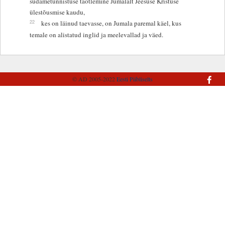
südametunnistuse taotlemine Jumalalt Jeesuse Kristuse
ülestõusmise kaudu,
22
kes on läinud taevasse, on Jumala paremal käel, kus
temale on alistatud inglid ja meelevallad ja väed.
© AD 2005-2022
Eesti Piibliselts