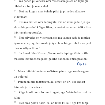
ma panen pilvedesse oma vikerkaare ja see on lepingu
tähiseks minu ja maa vahel.
14
Kui ma kogun maa kohale pilvi ja pilvedes nähakse
vikerkaart,
15
siis ma mõtlen oma lepingule, mis on minu ja teie ja iga
elava hinge vahel kõiges lihas, ja vesi ei saa enam kõike liha
hävitavaks uputuseks.
16
Kui pilvedes on vikerkaar, siis ma vaatan seda ja mõtlen
igavesele lepingule Jumala ja iga elava hinge vahel maa peal
olevas kõiges lihas.”
17
Ja Jumal ütles Noale: „See on selle lepingu tähis, mille
ma olen teinud enese ja kõige liha vahel, mis maa peal on.”
Õp 12
8
Meest kiidetakse tema mõistuse pärast, aga meelesegane
on põlatud.
9
Parem on olla tähtsusetu, kel ometi on ori, kui ennast
laiutada ja olla leivata.
10
Õige hoolib oma looma hingest, aga õelate halastuski on
julm.
11
Kes oma põldu harib, sel on leiba küllalt, aga kes tühja