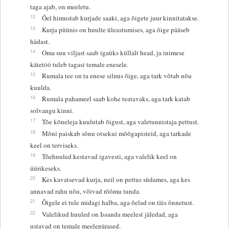
taga ajab, on meeletu.
12
Õel himustab kurjade saaki, aga õigete juur kinnitatakse.
13
Kurja püünis on huulte üleastumises, aga õige pääseb
hädast.
14
Oma suu viljast saab igaüks küllalt head, ja inimese
kätetöö tuleb tagasi temale enesele.
15
Rumala tee on ta enese silmis õige, aga tark võtab nõu
kuulda.
16
Rumala pahameel saab kohe teatavaks, aga tark katab
solvangu kinni.
17
Tõe kõneleja kuulutab õigust, aga valetunnistaja pettust.
18
Mõni paiskab sõnu otsekui mõõgapisteid, aga tarkade
keel on terviseks.
19
Tõehuuled kestavad igavesti, aga valelik keel on
üürikeseks.
20
Kes kavatsevad kurja, neil on pettus südames, aga kes
annavad rahu nõu, võivad rõõmu tunda.
21
Õigele ei tule midagi halba, aga õelad on täis õnnetust.
22
Valelikud huuled on Issanda meelest jäledad, aga
ustavad on temale meelepärased.