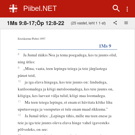
Piibel.NET
1Ms 9:8-17;Õp 12:8-22
(25 vastet, leht 1 1-st)
Eestikeelne Piibel 1997
1Ms 9
8
Ja Jumal rääkis Noa ja tema poegadega, kes ta juures olid,
ning ütles:
9
„Mina, vaata, teen lepingu teiega ja teie järglastega
pärast teid,
10
ja iga elava hingega, kes teie juures on: lindudega,
kariloomadega ja kõigi metsloomadega, kes teie juures on,
kõigiga, kes laevast välja tulid, kõigi maa loomadega.
11
Ma teen teiega lepingu, et enam ei hävitata kõike liha
uputusveega ja veeuputus ei tule enam maad rikkuma.”
12
Ja Jumal ütles: „Lepingu tähis, mille ma teen enese ja
teie ja iga teie juures oleva elava hinge vahel igavesteks
põlvedeks, on see:
13