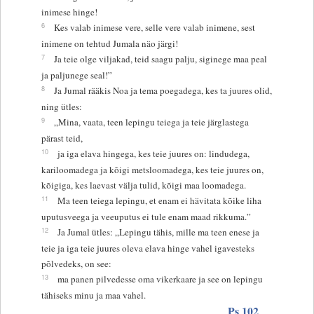
inimese hinge!
6
Kes valab inimese vere, selle vere valab inimene, sest
inimene on tehtud Jumala näo järgi!
7
Ja teie olge viljakad, teid saagu palju, siginege maa peal
ja paljunege seal!”
8
Ja Jumal rääkis Noa ja tema poegadega, kes ta juures olid,
ning ütles:
9
„Mina, vaata, teen lepingu teiega ja teie järglastega
pärast teid,
10
ja iga elava hingega, kes teie juures on: lindudega,
kariloomadega ja kõigi metsloomadega, kes teie juures on,
kõigiga, kes laevast välja tulid, kõigi maa loomadega.
11
Ma teen teiega lepingu, et enam ei hävitata kõike liha
uputusveega ja veeuputus ei tule enam maad rikkuma.”
12
Ja Jumal ütles: „Lepingu tähis, mille ma teen enese ja
teie ja iga teie juures oleva elava hinge vahel igavesteks
põlvedeks, on see:
13
ma panen pilvedesse oma vikerkaare ja see on lepingu
tähiseks minu ja maa vahel.
Ps 102