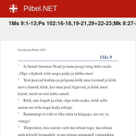
Piibel.NET
1Ms 9:1-13;Ps 102:16-18,19-21,29+22-23;Mk 8:27
Eestikeelne Piibel 1997
1Ms 9
1
Ja Jumal õnnistas Noad ja tema poegi ning ütles neile:
„Olge viljakad, teid saagu palju ja täitke maa!
2
Teid peavad kartma ja pelgama kõik maa loomad ja kõik
taeva linnud, kõik, kes maa peal liiguvad, ja kõik mere
kalad; need on teie kätte antud.
3
Kõik, mis liigub ja elab, olgu teile roaks; kõik selle
annan ma teile nagu halja rohugi.
4
Kummatigi ei tohi te liha süüa ta hingega, see on: ta
verega!
5
Tõepoolest, teie eneste verd ma nõuan taga: ma nõuan
seda kõigilt loomadelt, ja ma nõuan inimestelt vastastikku