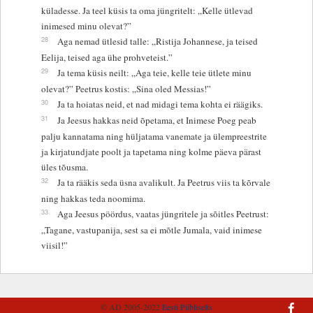
küladesse. Ja teel küsis ta oma jüngritelt: „Kelle ütlevad
inimesed minu olevat?”
28
Aga nemad ütlesid talle: „Ristija Johannese, ja teised
Eelija, teised aga ühe prohveteist.”
29
Ja tema küsis neilt: „Aga teie, kelle teie ütlete minu
olevat?” Peetrus kostis: „Sina oled Messias!”
30
Ja ta hoiatas neid, et nad midagi tema kohta ei räägiks.
31
Ja Jeesus hakkas neid õpetama, et Inimese Poeg peab
palju kannatama ning hüljatama vanemate ja ülempreestrite
ja kirjatundjate poolt ja tapetama ning kolme päeva pärast
üles tõusma.
32
Ja ta rääkis seda üsna avalikult. Ja Peetrus viis ta kõrvale
ning hakkas teda noomima.
33
Aga Jeesus pöördus, vaatas jüngritele ja sõitles Peetrust:
„Tagane, vastupanija, sest sa ei mõtle Jumala, vaid inimese
viisil!”
© AD 2005-2022
Eesti Piibliselts