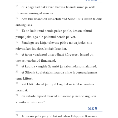
16
Siis paganad hakkavad kartma Issanda nime ja kõik
ilmamaa kuningad sinu au.
17
Sest kui Issand on üles ehitanud Siioni, siis ilmub ta oma
auhiilguses.
18
Ta on kaldunud nende palve poole, kes on tehtud
puupaljaks, ega ole põlanud nende palvet.
19
Pandagu see kirja tulevase põlve rahva jaoks; siis
rahvas, kes luuakse, kiidab Issandat,
20
et ta on vaadanud oma pühast kõrgusest, Issand on
taevast vaadanud ilmamaad,
21
et kuulda vangide ägamist ja vabastada surmalapsed,
22
et Siionis kuulutataks Issanda nime ja Jeruusalemmas
tema kiitust,
23
kui kõik rahvad ja riigid kogutakse kokku teenima
Issandat.
29
Su sulaste lapsed leiavad eluaseme ja nende sugu on
kinnitatud sinu ees.”
Mk 8
27
Ja Jeesus ja ta jüngrid läksid edasi Filippuse Kaisarea