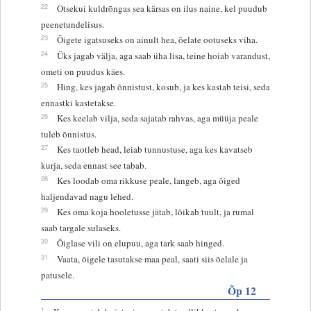
22
Otsekui kuldrõngas sea kärsas on ilus naine, kel puudub
peenetundelisus.
23
Õigete igatsuseks on ainult hea, õelate ootuseks viha.
24
Üks jagab välja, aga saab üha lisa, teine hoiab varandust,
ometi on puudus käes.
25
Hing, kes jagab õnnistust, kosub, ja kes kastab teisi, seda
ennastki kastetakse.
26
Kes keelab vilja, seda sajatab rahvas, aga müüja peale
tuleb õnnistus.
27
Kes taotleb head, leiab tunnustuse, aga kes kavatseb
kurja, seda ennast see tabab.
28
Kes loodab oma rikkuse peale, langeb, aga õiged
haljendavad nagu lehed.
29
Kes oma koja hooletusse jätab, lõikab tuult, ja rumal
saab targale sulaseks.
30
Õiglase vili on elupuu, aga tark saab hinged.
31
Vaata, õigele tasutakse maa peal, saati siis õelale ja
patusele.
Õp 12
1