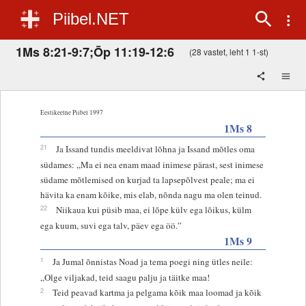
Piibel.NET
1Ms 8:21-9:7;Õp 11:19-12:6
(28 vastet, leht 1 1-st)
Eestikeelne Piibel 1997
1Ms 8
21
Ja Issand tundis meeldivat lõhna ja Issand mõtles oma
südames: „Ma ei nea enam maad inimese pärast, sest inimese
südame mõtlemised on kurjad ta lapsepõlvest peale; ma ei
hävita ka enam kõike, mis elab, nõnda nagu ma olen teinud.
22
Niikaua kui püsib maa, ei lõpe külv ega lõikus, külm
ega kuum, suvi ega talv, päev ega öö.”
1Ms 9
1
Ja Jumal õnnistas Noad ja tema poegi ning ütles neile:
„Olge viljakad, teid saagu palju ja täitke maa!
2
Teid peavad kartma ja pelgama kõik maa loomad ja kõik