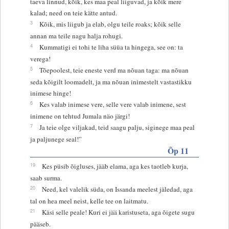
taeva linnud, kõik, kes maa peal liiguvad, ja kõik mere
kalad; need on teie kätte antud.
3
Kõik, mis liigub ja elab, olgu teile roaks; kõik selle
annan ma teile nagu halja rohugi.
4
Kummatigi ei tohi te liha süüa ta hingega, see on: ta
verega!
5
Tõepoolest, teie eneste verd ma nõuan taga: ma nõuan
seda kõigilt loomadelt, ja ma nõuan inimestelt vastastikku
inimese hinge!
6
Kes valab inimese vere, selle vere valab inimene, sest
inimene on tehtud Jumala näo järgi!
7
Ja teie olge viljakad, teid saagu palju, siginege maa peal
ja paljunege seal!”
Õp 11
19
Kes püsib õigluses, jääb elama, aga kes taotleb kurja,
saab surma.
20
Need, kel valelik süda, on Issanda meelest jäledad, aga
tal on hea meel neist, kelle tee on laitmatu.
21
Käsi selle peale! Kuri ei jää karistuseta, aga õigete sugu
pääseb.