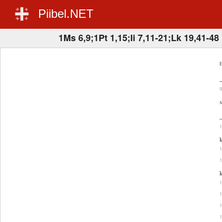
Piibel.NET
1Ms 6,9;1Pt 1,15;Ii 7,11-21;Lk 19,41-48
E