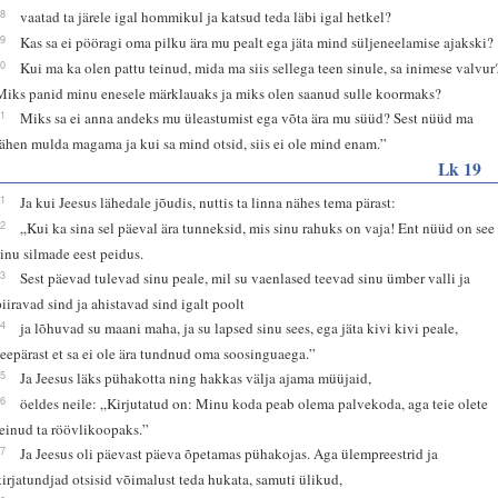
18
vaatad ta järele igal hommikul ja katsud teda läbi igal hetkel?
19
Kas sa ei pööragi oma pilku ära mu pealt ega jäta mind süljeneelamise ajakski?
20
Kui ma ka olen pattu teinud, mida ma siis sellega teen sinule, sa inimese valvur
Miks panid minu enesele märklauaks ja miks olen saanud sulle koormaks?
21
Miks sa ei anna andeks mu üleastumist ega võta ära mu süüd? Sest nüüd ma
lähen mulda magama ja kui sa mind otsid, siis ei ole mind enam.”
Lk 19
41
Ja kui Jeesus lähedale jõudis, nuttis ta linna nähes tema pärast:
42
„Kui ka sina sel päeval ära tunneksid, mis sinu rahuks on vaja! Ent nüüd on see
sinu silmade eest peidus.
43
Sest päevad tulevad sinu peale, mil su vaenlased teevad sinu ümber valli ja
piiravad sind ja ahistavad sind igalt poolt
44
ja lõhuvad su maani maha, ja su lapsed sinu sees, ega jäta kivi kivi peale,
seepärast et sa ei ole ära tundnud oma soosinguaega.”
45
Ja Jeesus läks pühakotta ning hakkas välja ajama müüjaid,
46
öeldes neile: „Kirjutatud on: Minu koda peab olema palvekoda, aga teie olete
teinud ta röövlikoopaks.”
47
Ja Jeesus oli päevast päeva õpetamas pühakojas. Aga ülempreestrid ja
kirjatundjad otsisid võimalust teda hukata, samuti ülikud,