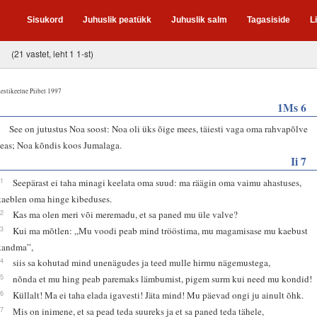
Sisukord
Juhuslik peatükk
Juhuslik salm
Tagasiside
L
(21 vastet, leht 1 1-st)
estikeelne Piibel 1997
1Ms 6
9
See on jutustus Noa soost: Noa oli üks õige mees, täiesti vaga oma rahvapõlve
seas; Noa kõndis koos Jumalaga.
Ii 7
11
Seepärast ei taha minagi keelata oma suud: ma räägin oma vaimu ahastuses,
kaeblen oma hinge kibeduses.
12
Kas ma olen meri või meremadu, et sa paned mu üle valve?
13
Kui ma mõtlen: „Mu voodi peab mind trööstima, mu magamisase mu kaebust
kandma”,
14
siis sa kohutad mind unenägudes ja teed mulle hirmu nägemustega,
15
nõnda et mu hing peab paremaks lämbumist, pigem surm kui need mu kondid!
16
Küllalt! Ma ei taha elada igavesti! Jäta mind! Mu päevad ongi ju ainult õhk.
17
Mis on inimene, et sa pead teda suureks ja et sa paned teda tähele,