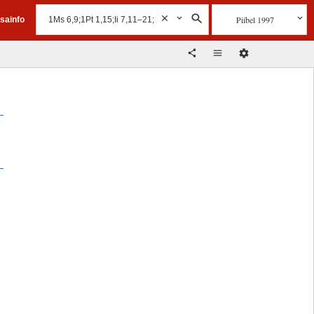
Piibel 1997
isainfo