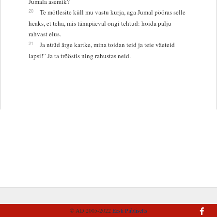
Jumala asemik?
20
Te mõtlesite küll mu vastu kurja, aga Jumal pööras selle
heaks, et teha, mis tänapäeval ongi tehtud: hoida palju
rahvast elus.
21
Ja nüüd ärge kartke, mina toidan teid ja teie väeteid
lapsi!” Ja ta trööstis ning rahustas neid.
© AD 2005-2022
Eesti Piibliselts