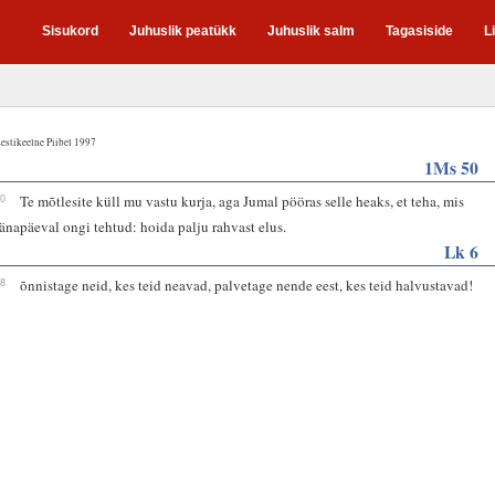
Sisukord
Juhuslik peatükk
Juhuslik salm
Tagasiside
L
estikeelne Piibel 1997
1Ms 50
20
Te mõtlesite küll mu vastu kurja, aga Jumal pööras selle heaks, et teha, mis
tänapäeval ongi tehtud: hoida palju rahvast elus.
Lk 6
28
õnnistage neid, kes teid neavad, palvetage nende eest, kes teid halvustavad!