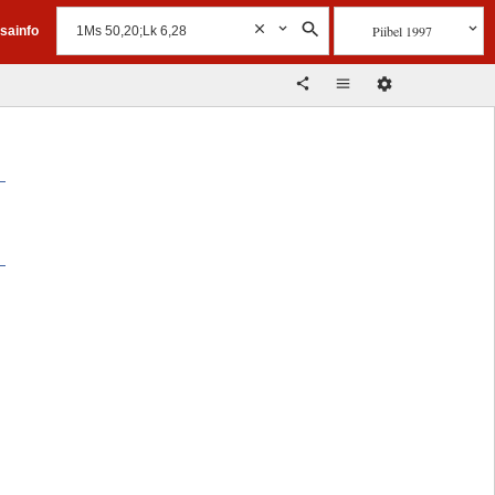
Piibel 1997
isainfo