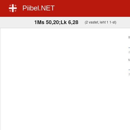
Piibel.NET
1Ms 50,20;Lk 6,28
(2 vastet, leht 1 1-st)
E