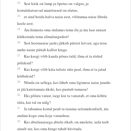
23
Sest käsk on lamp ja õpetus on valgus, ja
korralekutsuvad manitsused on elutee,
24
et sind hoida halva naise eest, võõramaa naise libeda
keele eest.
25
Ära himusta oma südames tema ilu ja ära lase ennast
kütkestada tema silmalaugudest!
26
Sest hooranaise jaoks jätkub pätsist leivast, aga teise
mehe naine püüab kallist hinge.
27
Kas keegi võib kanda põues tuld, ilma et ta riided
põleksid?
28
Kas keegi võib käia tuliste süte peal, ilma et ta jalad
kõrbeksid?
29
Nõnda on sellega, kes läheb oma ligimese naise juurde:
ei jää karistamata ükski, kes puutub temasse!
30
Eks põlata varast, isegi kui ta varastab, et oma kõhtu
täita, kui tal on nälg?
31
Ja tabamise korral peab ta tasuma seitsmekordselt, ära
andma kogu oma koja varanduse.
32
Kes abielunaisega abielu rikub, on meeletu; seda teeb
ainult see, kes oma hinge tahab hävitada.