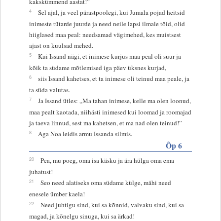
kakskümmend aastat!”
4
Sel ajal, ja veel pärastpoolegi, kui Jumala pojad heitsid
inimeste tütarde juurde ja need neile lapsi ilmale tõid, olid
hiiglased maa peal: needsamad vägimehed, kes muistsest
ajast on kuulsad mehed.
5
Kui Issand nägi, et inimese kurjus maa peal oli suur ja
kõik ta südame mõtlemised iga päev üksnes kurjad,
6
siis Issand kahetses, et ta inimese oli teinud maa peale, ja
ta süda valutas.
7
Ja Issand ütles: „Ma tahan inimese, kelle ma olen loonud,
maa pealt kaotada, niihästi inimesed kui loomad ja roomajad
ja taeva linnud, sest ma kahetsen, et ma nad olen teinud!”
8
Aga Noa leidis armu Issanda silmis.
Õp 6
20
Pea, mu poeg, oma isa käsku ja ära hülga oma ema
juhatust!
21
Seo need alatiseks oma südame külge, mähi need
enesele ümber kaela!
22
Need juhtigu sind, kui sa kõnnid, valvaku sind, kui sa
magad, ja kõnelgu sinuga, kui sa ärkad!