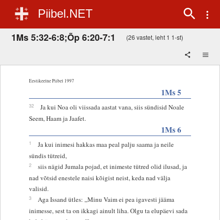
Piibel.NET
1Ms 5:32-6:8;Õp 6:20-7:1
(26 vastet, leht 1 1-st)
Eestikeelne Piibel 1997
1Ms 5
32
Ja kui Noa oli viissada aastat vana, siis sündisid Noale
Seem, Haam ja Jaafet.
1Ms 6
1
Ja kui inimesi hakkas maa peal palju saama ja neile
sündis tütreid,
2
siis nägid Jumala pojad, et inimeste tütred olid ilusad, ja
nad võtsid enestele naisi kõigist neist, keda nad välja
valisid.
3
Aga Issand ütles: „Minu Vaim ei pea igavesti jääma
inimesse, sest ta on ikkagi ainult liha. Olgu ta elupäevi sada