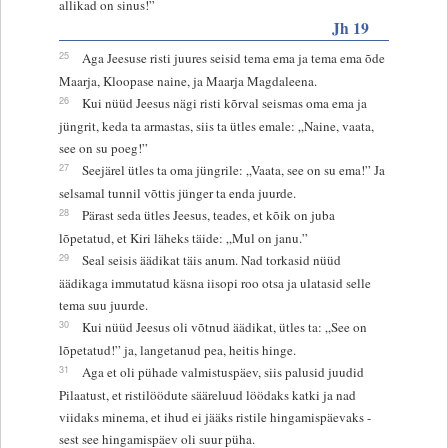
allikad on sinus!”
Jh 19
25
Aga Jeesuse risti juures seisid tema ema ja tema ema õde
Maarja, Kloopase naine, ja Maarja Magdaleena.
26
Kui nüüd Jeesus nägi risti kõrval seismas oma ema ja
jüngrit, keda ta armastas, siis ta ütles emale: „Naine, vaata,
see on su poeg!”
27
Seejärel ütles ta oma jüngrile: „Vaata, see on su ema!” Ja
selsamal tunnil võttis jünger ta enda juurde.
28
Pärast seda ütles Jeesus, teades, et kõik on juba
lõpetatud, et Kiri läheks täide: „Mul on janu.”
29
Seal seisis äädikat täis anum. Nad torkasid nüüd
äädikaga immutatud käsna iisopi roo otsa ja ulatasid selle
tema suu juurde.
30
Kui nüüd Jeesus oli võtnud äädikat, ütles ta: „See on
lõpetatud!” ja, langetanud pea, heitis hinge.
31
Aga et oli pühade valmistuspäev, siis palusid juudid
Pilaatust, et ristilöödute sääreluud löödaks katki ja nad
viidaks minema, et ihud ei jääks ristile hingamispäevaks -
sest see hingamispäev oli suur püha.