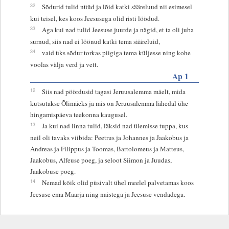
32
Sõdurid tulid nüüd ja lõid katki sääreluud nii esimesel
kui teisel, kes koos Jeesusega olid risti löödud.
33
Aga kui nad tulid Jeesuse juurde ja nägid, et ta oli juba
surnud, siis nad ei löönud katki tema sääreluid,
34
vaid üks sõdur torkas piigiga tema küljesse ning kohe
voolas välja verd ja vett.
Ap 1
12
Siis nad pöördusid tagasi Jeruusalemma mäelt, mida
kutsutakse Õlimäeks ja mis on Jeruusalemma lähedal ühe
hingamispäeva teekonna kaugusel.
13
Ja kui nad linna tulid, läksid nad ülemisse tuppa, kus
neil oli tavaks viibida: Peetrus ja Johannes ja Jaakobus ja
Andreas ja Filippus ja Toomas, Bartolomeus ja Matteus,
Jaakobus, Alfeuse poeg, ja seloot Siimon ja Juudas,
Jaakobuse poeg.
14
Nemad kõik olid püsivalt ühel meelel palvetamas koos
Jeesuse ema Maarja ning naistega ja Jeesuse vendadega.