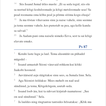
14
Siis Issand Jumal ütles maole: „Et sa seda tegid, siis ole
sa neetud kõigi koduloomade ja kõigi metsloomade seas! Sa
pead roomama oma kõhu peal ja põrmu sööma kogu eluaja!
15
Ja ma tõstan vihavaenu sinu ja naise vahele, sinu seemne
ja tema seemne vahele, kes purustab su pea, aga kelle kanda
sa salvad.”
20
Ja Aadam pani oma naisele nimeks Eeva, sest ta sai kõigi
elavate emaks.
Ps 87
1
Korahi laste lugu ja laul. Tema alusmüür on pühadel
mägedel -
2
Issand armastab Siioni väravaid rohkem kui kõiki
Jaakobi hooneid.
3
Auväärseid asju räägitakse sinu sees, sa Jumala linn. Sela.
5
Aga Siionist öeldakse: Mees mehelt on nad seal
sündinud, ja tema, Kõigekõrgem, asutab seda.
6
Issand loeb ära, kui ta rahvast kirjutab raamatusse: „See
on seal sündinud.” Sela.
7
Ja lauldes ning ringtantsu tantsides hõisatakse: „Kõik mu