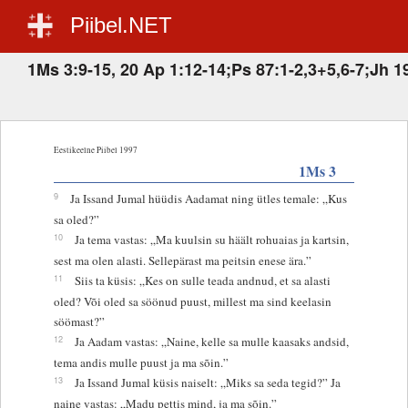
Piibel.NET
1Ms 3:9-15, 20 Ap 1:12-14;Ps 87:1-2,3+5,6-7;Jh 1
Eestikeelne Piibel 1997
1Ms 3
9
Ja Issand Jumal hüüdis Aadamat ning ütles temale: „Kus
sa oled?”
10
Ja tema vastas: „Ma kuulsin su häält rohuaias ja kartsin,
sest ma olen alasti. Sellepärast ma peitsin enese ära.”
11
Siis ta küsis: „Kes on sulle teada andnud, et sa alasti
oled? Või oled sa söönud puust, millest ma sind keelasin
söömast?”
12
Ja Aadam vastas: „Naine, kelle sa mulle kaasaks andsid,
tema andis mulle puust ja ma sõin.”
13
Ja Issand Jumal küsis naiselt: „Miks sa seda tegid?” Ja
naine vastas: „Madu pettis mind, ja ma sõin.”