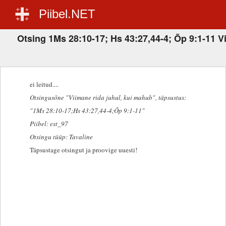
Piibel.NET
Otsing 1Ms 28:10-17; Hs 43:27,44-4; Õp 9:1-11 V
ei leitud....
Otsingusõne "Viimane rida juhul, kui mahub"
, täpsustus:
"1Ms 28:10-17;Hs 43:27,44-4;Õp 9:1-11"
Piibel: est_97
Otsingu tüüp: Tavaline
Täpsustage otsingut ja proovige uuesti!