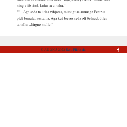
ning viib sind, kuhu sa ei taha.”
19
Aga seda ta ütles vihjates, missuguse surmaga Peetrus
pidi Jumalat austama. Aga kui Jeesus seda oli öelnud, ütles
ta talle: „Järgne mulle!”
© AD 2005-2022
Eesti Piibliselts