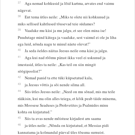
37
Aga nemad kohkusid ja lõid kartma, arvates end vaimu
nägevat.
38
Ent tema ütles neile: „Miks te olete nii kohkunud ja
miks sellised kahtlused tõusevad teie südames?
39
Vaadake mu käsi ja mu jalgu, et see olen mina ise!
Puudutage mind kätega ja vaadake, sest vaimul ei ole ju liha
ega luid, nõnda nagu te minul näete olevat!”
40
Ja seda öeldes näitas Jeesus neile oma käsi ja jalgu.
41
Aga kui nad rõõmu pärast ikka veel ei uskunud ja
imestasid, ütles ta neile: „Kas teil on siin mingit
söögipoolist?”
42
Nemad panid ta ette tüki küpsetatud kala,
43
ja Jeesus võttis ja sõi nende silma all.
44
Siis ütles Jeesus neile: „Need on mu sõnad, mis ma teile
rääkisin, kui ma olin alles teiega, et kõik peab täide minema,
mis Moosese Seaduses ja Prohvetites ja Psalmides minu
kohta on kirjutatud.”
45
Siis ta avas nende mõistuse kirjadest aru saama
46
ja ütles neile: „Nõnda on kirjutatud, et Messias pidi
kannatama ja kolmandal päeval üles tõusma surnuist.