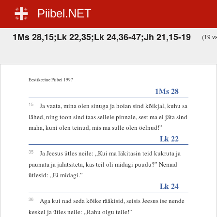
Piibel.NET
1Ms 28,15;Lk 22,35;Lk 24,36-47;Jh 21,15-19
(19 va
Eestikeelne Piibel 1997
1Ms 28
15
Ja vaata, mina olen sinuga ja hoian sind kõikjal, kuhu sa
lähed, ning toon sind taas sellele pinnale, sest ma ei jäta sind
maha, kuni olen teinud, mis ma sulle olen öelnud!”
Lk 22
35
Ja Jeesus ütles neile: „Kui ma läkitasin teid kukruta ja
paunata ja jalatsiteta, kas teil oli midagi puudu?” Nemad
ütlesid: „Ei midagi.”
Lk 24
36
Aga kui nad seda kõike rääkisid, seisis Jeesus ise nende
keskel ja ütles neile: „Rahu olgu teile!”