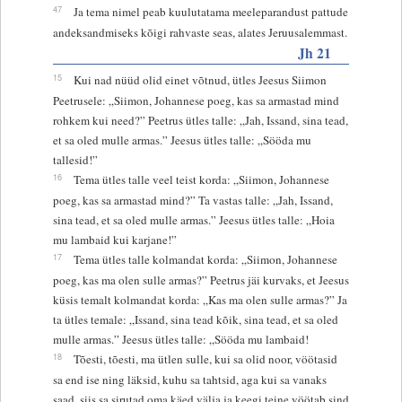
47
Ja tema nimel peab kuulutatama meeleparandust pattude
andeksandmiseks kõigi rahvaste seas, alates Jeruusalemmast.
Jh 21
15
Kui nad nüüd olid einet võtnud, ütles Jeesus Siimon
Peetrusele: „Siimon, Johannese poeg, kas sa armastad mind
rohkem kui need?” Peetrus ütles talle: „Jah, Issand, sina tead,
et sa oled mulle armas.” Jeesus ütles talle: „Sööda mu
tallesid!”
16
Tema ütles talle veel teist korda: „Siimon, Johannese
poeg, kas sa armastad mind?” Ta vastas talle: „Jah, Issand,
sina tead, et sa oled mulle armas.” Jeesus ütles talle: „Hoia
mu lambaid kui karjane!”
17
Tema ütles talle kolmandat korda: „Siimon, Johannese
poeg, kas ma olen sulle armas?” Peetrus jäi kurvaks, et Jeesus
küsis temalt kolmandat korda: „Kas ma olen sulle armas?” Ja
ta ütles temale: „Issand, sina tead kõik, sina tead, et sa oled
mulle armas.” Jeesus ütles talle: „Sööda mu lambaid!
18
Tõesti, tõesti, ma ütlen sulle, kui sa olid noor, vöötasid
sa end ise ning läksid, kuhu sa tahtsid, aga kui sa vanaks
saad, siis sa sirutad oma käed välja ja keegi teine vöötab sind