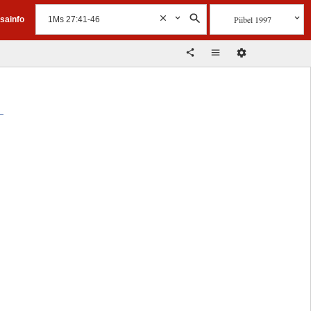
Piibel 1997
isainfo
b