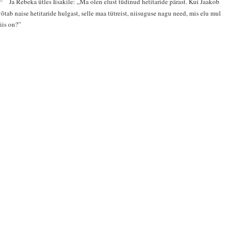
Ja Rebeka ütles Iisakile: „Ma olen elust tüdinud hetitaride pärast. Kui Jaakob
võtab naise hetitaride hulgast, selle maa tütreist, niisuguse nagu need, mis elu mul
siis on?”