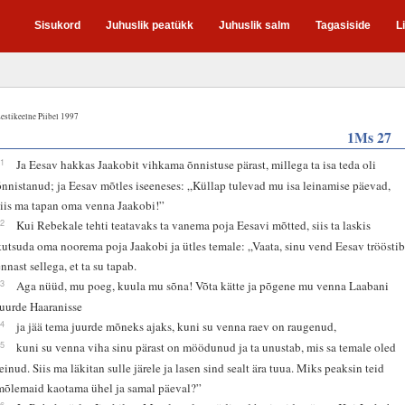
Sisukord
Juhuslik peatükk
Juhuslik salm
Tagasiside
L
estikeelne Piibel 1997
1Ms 27
41
Ja Eesav hakkas Jaakobit vihkama õnnistuse pärast, millega ta isa teda oli
õnnistanud; ja Eesav mõtles iseeneses: „Küllap tulevad mu isa leinamise päevad,
siis ma tapan oma venna Jaakobi!”
42
Kui Rebekale tehti teatavaks ta vanema poja Eesavi mõtted, siis ta laskis
kutsuda oma noorema poja Jaakobi ja ütles temale: „Vaata, sinu vend Eesav tröösti
ennast sellega, et ta su tapab.
43
Aga nüüd, mu poeg, kuula mu sõna! Võta kätte ja põgene mu venna Laabani
juurde Haaranisse
44
ja jää tema juurde mõneks ajaks, kuni su venna raev on raugenud,
45
kuni su venna viha sinu pärast on möödunud ja ta unustab, mis sa temale oled
teinud. Siis ma läkitan sulle järele ja lasen sind sealt ära tuua. Miks peaksin teid
mõlemaid kaotama ühel ja samal päeval?”
46