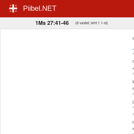
Piibel.NET
1Ms 27:41-46
(6 vastet, leht 1 1-st)
E