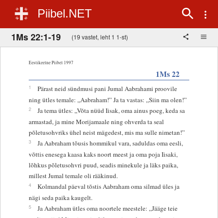
Piibel.NET
1Ms 22:1-19
(19 vastet, leht 1 1-st)
Eestikeelne Piibel 1997
1Ms 22
1
Pärast neid sündmusi pani Jumal Aabrahami proovile
ning ütles temale: „Aabraham!” Ja ta vastas: „Siin ma olen!”
2
Ja tema ütles: „Võta nüüd Iisak, oma ainus poeg, keda sa
armastad, ja mine Morijamaale ning ohverda ta seal
põletusohvriks ühel neist mägedest, mis ma sulle nimetan!”
3
Ja Aabraham tõusis hommikul vara, saduldas oma eesli,
võttis enesega kaasa kaks noort meest ja oma poja Iisaki,
lõhkus põletusohvri puud, seadis minekule ja läks paika,
millest Jumal temale oli rääkinud.
4
Kolmandal päeval tõstis Aabraham oma silmad üles ja
nägi seda paika kaugelt.
5
Ja Aabraham ütles oma noortele meestele: „Jääge teie