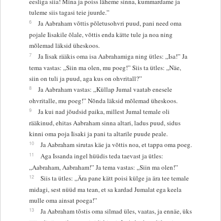
eesliga siia! Mina ja poiss läheme sinna, kummardame ja
tuleme siis tagasi teie juurde.”
6
Ja Aabraham võttis põletusohvri puud, pani need oma
pojale Iisakile õlale, võttis enda kätte tule ja noa ning
mõlemad läksid üheskoos.
7
Ja Iisak rääkis oma isa Aabrahamiga ning ütles: „Isa!” Ja
tema vastas: „Siin ma olen, mu poeg!” Siis ta ütles: „Näe,
siin on tuli ja puud, aga kus on ohvritall?”
8
Ja Aabraham vastas: „Küllap Jumal vaatab enesele
ohvritalle, mu poeg!” Nõnda läksid mõlemad üheskoos.
9
Ja kui nad jõudsid paika, millest Jumal temale oli
rääkinud, ehitas Aabraham sinna altari, ladus puud, sidus
kinni oma poja Iisaki ja pani ta altarile puude peale.
10
Ja Aabraham sirutas käe ja võttis noa, et tappa oma poeg.
11
Aga Issanda ingel hüüdis teda taevast ja ütles:
„Aabraham, Aabraham!” Ja tema vastas: „Siin ma olen!”
12
Siis ta ütles: „Ära pane kätt poisi külge ja ära tee temale
midagi, sest nüüd ma tean, et sa kardad Jumalat ega keela
mulle oma ainsat poega!”
13
Ja Aabraham tõstis oma silmad üles, vaatas, ja ennäe, üks