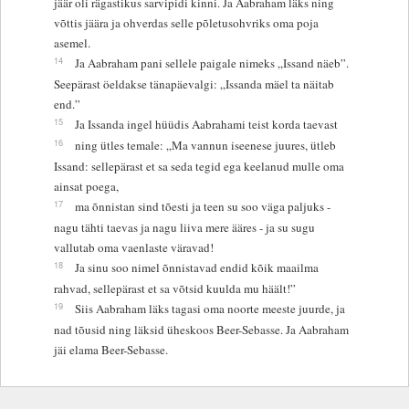
jäär oli rägastikus sarvipidi kinni. Ja Aabraham läks ning
võttis jäära ja ohverdas selle põletusohvriks oma poja
asemel.
14
Ja Aabraham pani sellele paigale nimeks „Issand näeb”.
Seepärast öeldakse tänapäevalgi: „Issanda mäel ta näitab
end.”
15
Ja Issanda ingel hüüdis Aabrahami teist korda taevast
16
ning ütles temale: „Ma vannun iseenese juures, ütleb
Issand: sellepärast et sa seda tegid ega keelanud mulle oma
ainsat poega,
17
ma õnnistan sind tõesti ja teen su soo väga paljuks -
nagu tähti taevas ja nagu liiva mere ääres - ja su sugu
vallutab oma vaenlaste väravad!
18
Ja sinu soo nimel õnnistavad endid kõik maailma
rahvad, sellepärast et sa võtsid kuulda mu häält!”
19
Siis Aabraham läks tagasi oma noorte meeste juurde, ja
nad tõusid ning läksid üheskoos Beer-Sebasse. Ja Aabraham
jäi elama Beer-Sebasse.