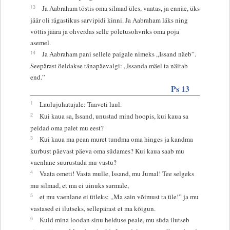
13
Ja Aabraham tõstis oma silmad üles, vaatas, ja ennäe, üks
jäär oli rägastikus sarvipidi kinni. Ja Aabraham läks ning
võttis jäära ja ohverdas selle põletusohvriks oma poja
asemel.
14
Ja Aabraham pani sellele paigale nimeks „Issand näeb”.
Seepärast öeldakse tänapäevalgi: „Issanda mäel ta näitab
end.”
Ps 13
1
Laulujuhatajale: Taaveti laul.
2
Kui kaua sa, Issand, unustad mind hoopis, kui kaua sa
peidad oma palet mu eest?
3
Kui kaua ma pean muret tundma oma hinges ja kandma
kurbust päevast päeva oma südames? Kui kaua saab mu
vaenlane suurustada mu vastu?
4
Vaata ometi! Vasta mulle, Issand, mu Jumal! Tee selgeks
mu silmad, et ma ei uinuks surmale,
5
et mu vaenlane ei ütleks: „Ma sain võimust ta üle!” ja mu
vastased ei ilutseks, sellepärast et ma kõigun.
6
Kuid mina loodan sinu helduse peale, mu süda ilutseb