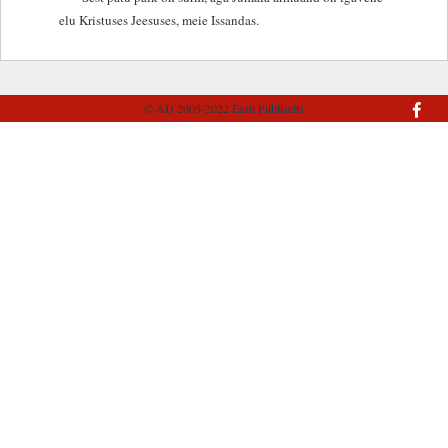
elu Kristuses Jeesuses, meie Issandas.
© AD 2005-2022
Eesti Piibliselts