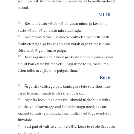
sinu päästest. Ma tahan laulda Issandale, et ta mulle on head
teinud.
Mt 10
40
Kes teid vastu võtab, võtab vastu minu, ja kes minu
vastu võtab, võtab vastu minu Läkitaja.
41
Kes prohveti vastu võtab ta prohvetinime tõttu, saab
prohveti palga, ja kes õige vastu võtab õige inimese nime
tõttu, saab õige inimese palga.
42
Ja kes iganes ühele neist pisikestest annab juua kas või
ainult karikatäie külma vett jüngri nime tõttu, tõesti, ma
ütlen teile, ta ei jää oma palgast ilma.”
Rm 6
12
Ärgu siis valitsegu patt kuningana teie surelikus ihus,
nii et te tema himudele oleksite kuulekad.
13
Ärge ka loovutage oma ihuliikmeid ülekohtu relviks
patule, vaid loovutage end Jumalale nagu need, kes on
saanud surnuist elavaks, ja oma ihuliikmed õiguse relviks
Jumalale.
14
Sest patt ei valitse enam teie üle, kuna te ei ole Seaduse,
vaid armu all.