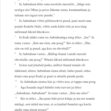
5
Ja Aabraham ütles oma noortele meestele: „Jääge teie
eesliga siia! Mina ja poiss läheme sinna, kummardame ja
tuleme siis tagasi teie juurde.”
6
Ja Aabraham võttis põletusohvri puud, pani need oma
pojale Iisakile õlale, võttis enda kätte tule ja noa ning
mõlemad läksid üheskoos.
7
Ja Iisak rääkis oma isa Aabrahamiga ning ütles: „Isa!” Ja
tema vastas: „Siin ma olen, mu poeg!” Siis ta ütles: „Näe,
siin on tuli ja puud, aga kus on ohvritall?”
8
Ja Aabraham vastas: „Küllap Jumal vaatab enesele
ohvritalle, mu poeg!” Nõnda läksid mõlemad üheskoos.
9
Ja kui nad jõudsid paika, millest Jumal temale oli
rääkinud, ehitas Aabraham sinna altari, ladus puud, sidus
kinni oma poja Iisaki ja pani ta altarile puude peale.
10
Ja Aabraham sirutas käe ja võttis noa, et tappa oma poeg.
11
Aga Issanda ingel hüüdis teda taevast ja ütles:
„Aabraham, Aabraham!” Ja tema vastas: „Siin ma olen!”
12
Siis ta ütles: „Ära pane kätt poisi külge ja ära tee temale
midagi, sest nüüd ma tean, et sa kardad Jumalat ega keela
mulle oma ainsat poega!”