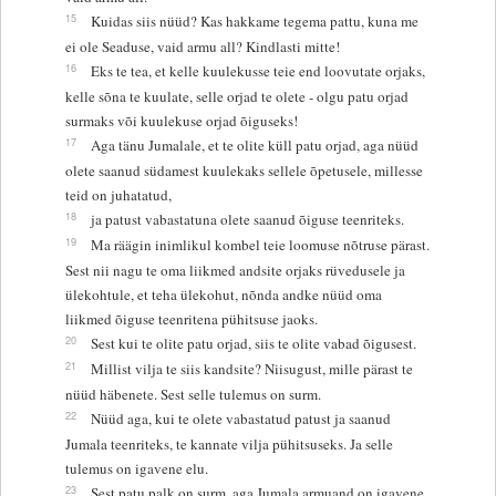
15
Kuidas siis nüüd? Kas hakkame tegema pattu, kuna me
ei ole Seaduse, vaid armu all? Kindlasti mitte!
16
Eks te tea, et kelle kuulekusse teie end loovutate orjaks,
kelle sõna te kuulate, selle orjad te olete - olgu patu orjad
surmaks või kuulekuse orjad õiguseks!
17
Aga tänu Jumalale, et te olite küll patu orjad, aga nüüd
olete saanud südamest kuulekaks sellele õpetusele, millesse
teid on juhatatud,
18
ja patust vabastatuna olete saanud õiguse teenriteks.
19
Ma räägin inimlikul kombel teie loomuse nõtruse pärast.
Sest nii nagu te oma liikmed andsite orjaks rüvedusele ja
ülekohtule, et teha ülekohut, nõnda andke nüüd oma
liikmed õiguse teenritena pühitsuse jaoks.
20
Sest kui te olite patu orjad, siis te olite vabad õigusest.
21
Millist vilja te siis kandsite? Niisugust, mille pärast te
nüüd häbenete. Sest selle tulemus on surm.
22
Nüüd aga, kui te olete vabastatud patust ja saanud
Jumala teenriteks, te kannate vilja pühitsuseks. Ja selle
tulemus on igavene elu.
23
Sest patu palk on surm, aga Jumala armuand on igavene