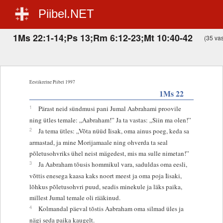
Piibel.NET
1Ms 22:1-14;Ps 13;Rm 6:12-23;Mt 10:40-42
(35 vas
Eestikeelne Piibel 1997
1Ms 22
1
Pärast neid sündmusi pani Jumal Aabrahami proovile
ning ütles temale: „Aabraham!” Ja ta vastas: „Siin ma olen!”
2
Ja tema ütles: „Võta nüüd Iisak, oma ainus poeg, keda sa
armastad, ja mine Morijamaale ning ohverda ta seal
põletusohvriks ühel neist mägedest, mis ma sulle nimetan!”
3
Ja Aabraham tõusis hommikul vara, saduldas oma eesli,
võttis enesega kaasa kaks noort meest ja oma poja Iisaki,
lõhkus põletusohvri puud, seadis minekule ja läks paika,
millest Jumal temale oli rääkinud.
4
Kolmandal päeval tõstis Aabraham oma silmad üles ja
nägi seda paika kaugelt.