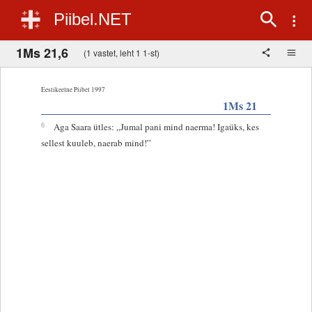
Piibel.NET
1Ms 21,6
(1 vastet, leht 1 1-st)
Eestikeelne Piibel 1997
1Ms 21
6
Aga Saara ütles: „Jumal pani mind naerma! Igaüks, kes
sellest kuuleb, naerab mind!”