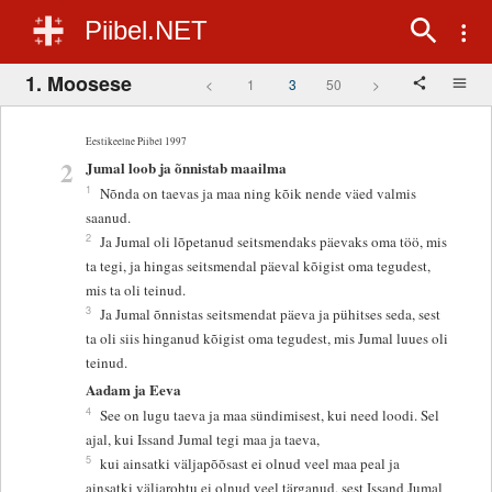
Piibel.NET
1. Moosese
<
1
3
50
>
Eestikeelne Piibel 1997
2
Jumal loob ja õnnistab maailma
1
Nõnda on taevas ja maa ning kõik nende väed valmis
saanud.
2
Ja Jumal oli lõpetanud seitsmendaks päevaks oma töö, mis
ta tegi, ja hingas seitsmendal päeval kõigist oma tegudest,
mis ta oli teinud.
3
Ja Jumal õnnistas seitsmendat päeva ja pühitses seda, sest
ta oli siis hinganud kõigist oma tegudest, mis Jumal luues oli
teinud.
Aadam ja Eeva
4
See on lugu taeva ja maa sündimisest, kui need loodi. Sel
ajal, kui Issand Jumal tegi maa ja taeva,
5
kui ainsatki väljapõõsast ei olnud veel maa peal ja
ainsatki väljarohtu ei olnud veel tärganud, sest Issand Jumal