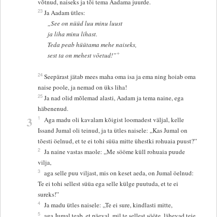
võtnud, naiseks ja tõi tema Aadama juurde.
23
Ja Aadam ütles:
„See on nüüd luu minu luust
ja liha minu lihast.
Teda peab hüütama mehe naiseks,
+
sest ta on mehest võetud!”
24
Seepärast jätab mees maha oma isa ja ema ning hoiab oma
naise poole, ja nemad on üks liha!
25
Ja nad olid mõlemad alasti, Aadam ja tema naine, ega
häbenenud.
3
1
Aga madu oli kavalam kõigist loomadest väljal, kelle
Issand Jumal oli teinud, ja ta ütles naisele: „Kas Jumal on
tõesti öelnud, et te ei tohi süüa mitte ühestki rohuaia puust?”
2
Ja naine vastas maole: „Me sööme küll rohuaia puude
vilja,
3
aga selle puu viljast, mis on keset aeda, on Jumal öelnud:
Te ei tohi sellest süüa ega selle külge puutuda, et te ei
sureks!”
4
Ja madu ütles naisele: „Te ei sure, kindlasti mitte,
5
aga Jumal teab, et päeval, mil te sellest sööte, lähevad teie