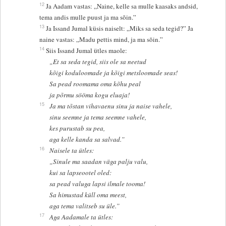
12
Ja Aadam vastas: „Naine, kelle sa mulle kaasaks andsid,
tema andis mulle puust ja ma sõin.”
13
Ja Issand Jumal küsis naiselt: „Miks sa seda tegid?” Ja
naine vastas: „Madu pettis mind, ja ma sõin.”
14
Siis Issand Jumal ütles maole:
„Et sa seda tegid, siis ole sa neetud
kõigi koduloomade ja kõigi metsloomade seas!
Sa pead roomama oma kõhu peal
ja põrmu sööma kogu eluaja!
15
Ja ma tõstan vihavaenu sinu ja naise vahele,
sinu seemne ja tema seemne vahele,
kes purustab su pea,
aga kelle kanda sa salvad.”
16
Naisele ta ütles:
„Sinule ma saadan väga palju valu,
kui sa lapseootel oled:
sa pead valuga lapsi ilmale tooma!
Sa himustad küll oma meest,
aga tema valitseb su üle.”
17
Aga Aadamale ta ütles: