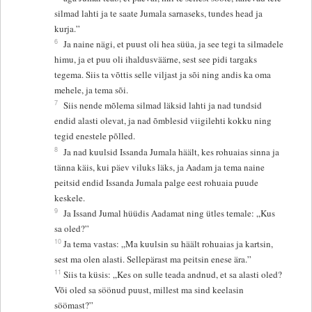
silmad lahti ja te saate Jumala sarnaseks, tundes head ja
kurja.”
6
Ja naine nägi, et puust oli hea süüa, ja see tegi ta silmadele
himu, ja et puu oli ihaldusväärne, sest see pidi targaks
tegema. Siis ta võttis selle viljast ja sõi ning andis ka oma
mehele, ja tema sõi.
7
Siis nende mõlema silmad läksid lahti ja nad tundsid
endid alasti olevat, ja nad õmblesid viigilehti kokku ning
tegid enestele põlled.
8
Ja nad kuulsid Issanda Jumala häält, kes rohuaias sinna ja
tänna käis, kui päev viluks läks, ja Aadam ja tema naine
peitsid endid Issanda Jumala palge eest rohuaia puude
keskele.
9
Ja Issand Jumal hüüdis Aadamat ning ütles temale: „Kus
sa oled?”
10
Ja tema vastas: „Ma kuulsin su häält rohuaias ja kartsin,
sest ma olen alasti. Sellepärast ma peitsin enese ära.”
11
Siis ta küsis: „Kes on sulle teada andnud, et sa alasti oled?
Või oled sa söönud puust, millest ma sind keelasin
söömast?”