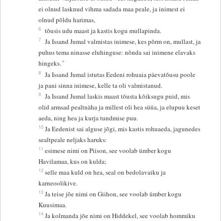
ei olnud lasknud vihma sadada maa peale, ja inimest ei
olnud põldu harimas,
6
tõusis udu maast ja kastis kogu mullapinda.
7
Ja Issand Jumal valmistas inimese, kes põrm on, mullast, ja
puhus tema ninasse eluhinguse: nõnda sai inimene elavaks
+
hingeks.
8
Ja Issand Jumal istutas Eedeni rohuaia päevatõusu poole
ja pani sinna inimese, kelle ta oli valmistanud.
9
Ja Issand Jumal laskis maast tõusta kõiksugu puid, mis
olid armsad pealtnäha ja millest oli hea süüa, ja elupuu keset
aeda, ning hea ja kurja tundmise puu.
10
Ja Eedenist sai alguse jõgi, mis kastis rohuaeda, jagunedes
sealtpeale neljaks haruks:
11
esimese nimi on Piison, see voolab ümber kogu
Havilamaa, kus on kulda;
12
selle maa kuld on hea, seal on bedolavaiku ja
karneoolikive.
13
Ja teise jõe nimi on Giihon, see voolab ümber kogu
Kuusimaa.
14
Ja kolmanda jõe nimi on Hiddekel, see voolab hommiku