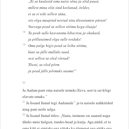
„Et sa kuulasid oma naise sõna ja sõid puust,
millest mina olin sind keelanud, öeldes,
et sa ei tohi sellest süüa,
siis olgu maapind neetud sinu üleastumise pärast!
Vaevaga pead sa sellest sööma kogu eluaja!
18
Ta peab sulle kasvatama kibuvitsu ja ohakaid,
ja põllutaimed olgu sulle toiduks!
19
Oma palge higis pead sa leiba sööma,
kuni sa jälle mullaks saad,
sest sellest sa oled võetud!
Tõesti, sa oled põrm
ja pead jälle põrmuks saama!”
20
Ja Aadam pani oma naisele nimeks Eeva, sest ta sai kõigi
+
elavate emaks.
+
21
Ja Issand Jumal tegi Aadamale
ja ta naisele nahkriided
ning pani neile selga.
22
Ja Issand Jumal ütles: „Vaata, inimene on saanud nagu
üheks meie hulgast, tundes head ja kurja. Aga nüüd, et ta
oma kätt ei sirutaks ega võtaks ka elupuust ega sööks ega