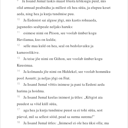
Ja Issand Jumal laskis maast tõusta kõiksugu puid, mis
olid armsad pealtnäha ja millest oli hea süüa, ja elupuu keset
aeda, ning hea ja kurja tundmise puu.
10
Ja Eedenist sai alguse jõgi, mis kastis rohuaeda,
jagunedes sealtpeale neljaks haruks:
11
esimese nimi on Piison, see voolab ümber kogu
Havilamaa, kus on kulda;
12
selle maa kuld on hea, seal on bedolavaiku ja
karneoolikive.
13
Ja teise jõe nimi on Giihon, see voolab ümber kogu
Kuusimaa.
14
Ja kolmanda jõe nimi on Hiddekel, see voolab hommiku
pool Assurit; ja neljas jõgi on Frat.
15
Ja Issand Jumal võttis inimese ja pani ta Eedeni aeda
harima ja hoidma.
16
Ja Issand Jumal keelas inimest ja ütles: „Kõigist aia
puudest sa võid küll süüa,
17
aga hea ja kurja tundmise puust sa ei tohi süüa, sest
päeval, mil sa sellest sööd, pead sa surma surema!”
18
Ja Issand Jumal ütles: „Inimesel ei ole hea üksi olla; ma