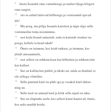
9
Austa Issandat oma varandusega ja uudseviljaga kõigest
oma saagist,
10
siis su aidad täituvad küllusega ja veiniaamid ajavad
üle!
11
Mu poeg, ära põlga Issanda karistust ja ärgu olgu sulle
vastumeelne tema noomimine,
12
sest keda Issand armastab, seda ta karistab otsekui isa
poega, kellele ta head tahab!
13
Õnnis on inimene, kes leiab tarkuse, ja inimene, kes
jõuab arusaamisele,
14
sest sellest on rohkem kasu kui hõbedast ja rohkem tulu
kui kullast.
15
See on kallim kui pärlid, ja ükski asi, mida sa ihaldad, ei
ole sellega võrreldav.
16
Selle paremal käel on pikk iga ja vasakul käel rikkus
ning au.
17
Selle teed on armsad teed ja kõik selle rajad on rahu.
18
See on elupuuks neile, kes sellest kinni haaravad, õnnis,
kes seda suudab hoida.