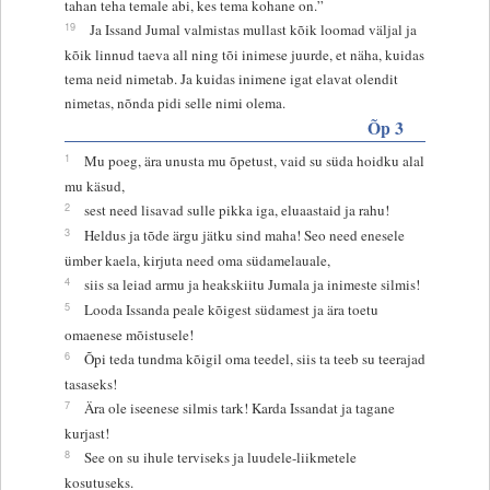
tahan teha temale abi, kes tema kohane on.”
19
Ja Issand Jumal valmistas mullast kõik loomad väljal ja
kõik linnud taeva all ning tõi inimese juurde, et näha, kuidas
tema neid nimetab. Ja kuidas inimene igat elavat olendit
nimetas, nõnda pidi selle nimi olema.
Õp 3
1
Mu poeg, ära unusta mu õpetust, vaid su süda hoidku alal
mu käsud,
2
sest need lisavad sulle pikka iga, eluaastaid ja rahu!
3
Heldus ja tõde ärgu jätku sind maha! Seo need enesele
ümber kaela, kirjuta need oma südamelauale,
4
siis sa leiad armu ja heakskiitu Jumala ja inimeste silmis!
5
Looda Issanda peale kõigest südamest ja ära toetu
omaenese mõistusele!
6
Õpi teda tundma kõigil oma teedel, siis ta teeb su teerajad
tasaseks!
7
Ära ole iseenese silmis tark! Karda Issandat ja tagane
kurjast!
8
See on su ihule terviseks ja luudele-liikmetele
kosutuseks.