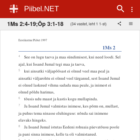
Piibel.NET
1Ms 2:4-19;Õp 3:1-18
(34 vastet, leht 1 1-st)
Eestikeelne Piibel 1997
1Ms 2
4
See on lugu taeva ja maa sündimisest, kui need loodi. Sel
ajal, kui Issand Jumal tegi maa ja taeva,
5
kui ainsatki väljapõõsast ei olnud veel maa peal ja
ainsatki väljarohtu ei olnud veel tärganud, sest Issand Jumal
ei olnud lasknud vihma sadada maa peale, ja inimest ei
olnud põldu harimas,
6
tõusis udu maast ja kastis kogu mullapinda.
7
Ja Issand Jumal valmistas inimese, kes põrm on, mullast,
ja puhus tema ninasse eluhinguse: nõnda sai inimene
elavaks hingeks.
8
Ja Issand Jumal istutas Eedeni rohuaia päevatõusu poole
ja pani sinna inimese, kelle ta oli valmistanud.
9