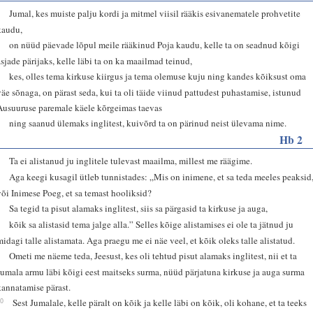
1
Jumal, kes muiste palju kordi ja mitmel viisil rääkis esivanematele prohvetite
kaudu,
2
on nüüd päevade lõpul meile rääkinud Poja kaudu, kelle ta on seadnud kõigi
asjade pärijaks, kelle läbi ta on ka maailmad teinud,
3
kes, olles tema kirkuse kiirgus ja tema olemuse kuju ning kandes kõiksust oma
väe sõnaga, on pärast seda, kui ta oli täide viinud pattudest puhastamise, istunud
Ausuuruse paremale käele kõrgeimas taevas
4
ning saanud ülemaks inglitest, kuivõrd ta on pärinud neist ülevama nime.
Hb 2
5
Ta ei alistanud ju inglitele tulevast maailma, millest me räägime.
6
Aga keegi kusagil ütleb tunnistades: „Mis on inimene, et sa teda meeles peaksid
või Inimese Poeg, et sa temast hooliksid?
7
Sa tegid ta pisut alamaks inglitest, siis sa pärgasid ta kirkuse ja auga,
8
kõik sa alistasid tema jalge alla.” Selles kõige alistamises ei ole ta jätnud ju
midagi talle alistamata. Aga praegu me ei näe veel, et kõik oleks talle alistatud.
9
Ometi me näeme teda, Jeesust, kes oli tehtud pisut alamaks inglitest, nii et ta
Jumala armu läbi kõigi eest maitseks surma, nüüd pärjatuna kirkuse ja auga surma
kannatamise pärast.
10
Sest Jumalale, kelle päralt on kõik ja kelle läbi on kõik, oli kohane, et ta teeks