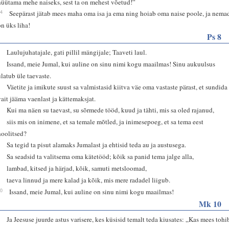
hüütama mehe naiseks, sest ta on mehest võetud!”
24
Seepärast jätab mees maha oma isa ja ema ning hoiab oma naise poole, ja nema
on üks liha!
Ps 8
1
Laulujuhatajale, gati pillil mängijale; Taaveti laul.
2
Issand, meie Jumal, kui auline on sinu nimi kogu maailmas! Sinu aukuulsus
ulatub üle taevaste.
3
Väetite ja imikute suust sa valmistasid kiitva väe oma vastaste pärast, et sundida
vait jääma vaenlast ja kättemaksjat.
4
Kui ma näen su taevast, su sõrmede tööd, kuud ja tähti, mis sa oled rajanud,
5
siis mis on inimene, et sa temale mõtled, ja inimesepoeg, et sa tema eest
hoolitsed?
6
Sa tegid ta pisut alamaks Jumalast ja ehtisid teda au ja austusega.
7
Sa seadsid ta valitsema oma kätetööd; kõik sa panid tema jalge alla,
8
lambad, kitsed ja härjad, kõik, samuti metsloomad,
9
taeva linnud ja mere kalad ja kõik, mis mere radadel liigub.
10
Issand, meie Jumal, kui auline on sinu nimi kogu maailmas!
Mk 10
2
Ja Jeesuse juurde astus varisere, kes küsisid temalt teda kiusates: „Kas mees tohi