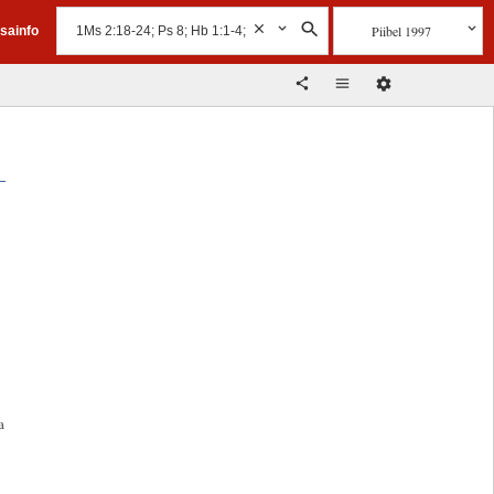
Piibel 1997
isainfo
a