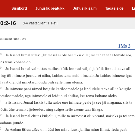
Sisukord
Juhuslik peatükk
Juhuslik salm
Tagasiside
L
10:2-16
(44 vastet, leht 1 1-st)
estikeelne Piibel 1997
1Ms 2
18
Ja Issand Jumal ütles: „Inimesel ei ole hea üksi olla; ma tahan teha temale abi,
kes tema kohane on.”
19
Ja Issand Jumal valmistas mullast kõik loomad väljal ja kõik linnud taeva all
ning tõi inimese juurde, et näha, kuidas tema neid nimetab. Ja kuidas inimene igat
elavat olendit nimetas, nõnda pidi selle nimi olema.
20
Ja inimene pani nimed kõigile kariloomadele ja lindudele taeva all ja kõigile
metsloomadele, aga inimesele ei leidunud abilist, kes tema kohane oleks.
21
Siis Issand Jumal laskis tulla raske une inimese peale ja see jäi magama; siis ta
võttis ühe tema küljeluudest ning sulges selle aseme taas lihaga.
22
Ja Issand Jumal ehitas küljeluu, mille ta inimesest oli võtnud, naiseks ja tõi tem
Aadama juurde.
23
Ja Aadam ütles: „See on nüüd luu minu luust ja liha minu lihast. Teda peab