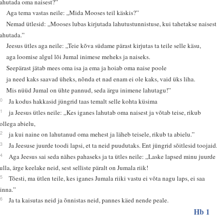
lahutada oma naisest?”
3
Aga tema vastas neile: „Mida Mooses teil käskis?”
4
Nemad ütlesid: „Mooses lubas kirjutada lahutustunnistuse, kui tahetakse naisest
lahutada.”
5
Jeesus ütles aga neile: „Teie kõva südame pärast kirjutas ta teile selle käsu,
6
aga loomise algul lõi Jumal inimese meheks ja naiseks.
7
Seepärast jätab mees oma isa ja ema ja hoiab oma naise poole
8
ja need kaks saavad üheks, nõnda et nad enam ei ole kaks, vaid üks liha.
9
Mis nüüd Jumal on ühte pannud, seda ärgu inimene lahutagu!”
10
Ja kodus hakkasid jüngrid taas temalt selle kohta küsima
11
ja Jeesus ütles neile: „Kes iganes lahutab oma naisest ja võtab teise, rikub
tollega abielu,
12
ja kui naine on lahutanud oma mehest ja läheb teisele, rikub ta abielu.”
13
Ja Jeesuse juurde toodi lapsi, et ta neid puudutaks. Ent jüngrid sõitlesid toojaid
14
Aga Jeesus sai seda nähes pahaseks ja ta ütles neile: „Laske lapsed minu juurde
tulla, ärge keelake neid, sest selliste päralt on Jumala riik!
15
Tõesti, ma ütlen teile, kes iganes Jumala riiki vastu ei võta nagu laps, ei saa
sinna.”
16
Ja ta kaisutas neid ja õnnistas neid, pannes käed nende peale.
Hb 1