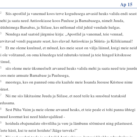
Ap 15
22
Siis apostlid ja vanemad koos terve kogudusega arvasid heaks valida endi seast
mehi ja saata need Antiookiasse koos Pauluse ja Barnabasega, nimelt Juuda,
hüüdnimega Barsabas, ja Siilase, kes mõlemad olid juhid vendade hulgas.
23
Nendega nad saatsid järgmise kirja: „Apostlid ja vanemad, teie vennad,
tervitavad vendi paganate seast, kes elavad Antiookias ja Süüria- ja Kiliikiamaal!
24
Et me oleme kuulnud, et mõned, kes meie seast on välja läinud, kuigi meie nei
ei ole volitanud, on oma kõnedega teid rahutuks teinud ja teie hinged kitsikusse
viinud,
25
siis oleme meie üksmeelselt arvanud heaks valida mehi ja saata need teie juurd
koos meie armsate Barnabase ja Paulusega,
26
meestega, kes on pannud oma elu kaalule meie Issanda Jeesuse Kristuse nime
pärast.
27
Nii me siis läkitasime Juuda ja Siilase, et need teile ka suusõnal teataksid
sedasama.
28
Sest Püha Vaim ja meie oleme arvanud heaks, et teie peale ei tohi panna ühtegi
muud koormat kui need hädavajalikud -
29
hoiduda ebajumalate ohvriliha ja vere ja lämbunu söömisest ning pilastusest.
Teete hästi, kui te neist hoidute! Jääge terveks!”
30
Nii nad saadeti teele ja nad tulid Antiookiasse, kutsusid kokku rahvahulga ja