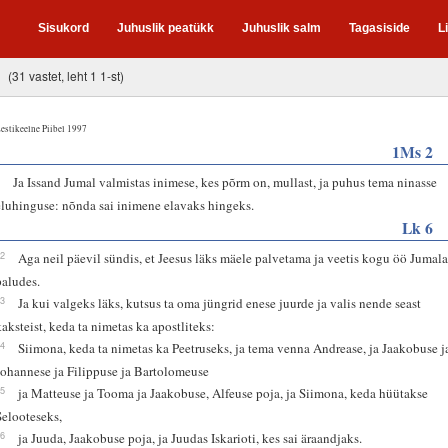
Sisukord
Juhuslik peatükk
Juhuslik salm
Tagasiside
L
(31 vastet, leht 1 1-st)
estikeelne Piibel 1997
1Ms 2
7
Ja Issand Jumal valmistas inimese, kes põrm on, mullast, ja puhus tema ninasse
eluhinguse: nõnda sai inimene elavaks hingeks.
Lk 6
12
Aga neil päevil sündis, et Jeesus läks mäele palvetama ja veetis kogu öö Jumala
paludes.
13
Ja kui valgeks läks, kutsus ta oma jüngrid enese juurde ja valis nende seast
kaksteist, keda ta nimetas ka apostliteks:
14
Siimona, keda ta nimetas ka Peetruseks, ja tema venna Andrease, ja Jaakobuse j
Johannese ja Filippuse ja Bartolomeuse
15
ja Matteuse ja Tooma ja Jaakobuse, Alfeuse poja, ja Siimona, keda hüütakse
Selooteseks,
16
ja Juuda, Jaakobuse poja, ja Juudas Iskarioti, kes sai äraandjaks.