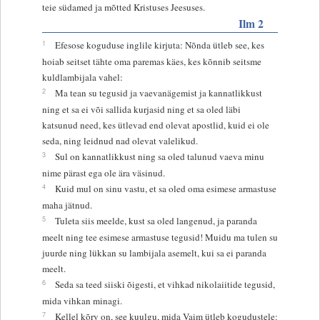
teie südamed ja mõtted Kristuses Jeesuses.
Ilm 2
1
Efesose koguduse inglile kirjuta: Nõnda ütleb see, kes
hoiab seitset tähte oma paremas käes, kes kõnnib seitsme
kuldlambijala vahel:
2
Ma tean su tegusid ja vaevanägemist ja kannatlikkust
ning et sa ei või sallida kurjasid ning et sa oled läbi
katsunud need, kes ütlevad end olevat apostlid, kuid ei ole
seda, ning leidnud nad olevat valelikud.
3
Sul on kannatlikkust ning sa oled talunud vaeva minu
nime pärast ega ole ära väsinud.
4
Kuid mul on sinu vastu, et sa oled oma esimese armastuse
maha jätnud.
5
Tuleta siis meelde, kust sa oled langenud, ja paranda
meelt ning tee esimese armastuse tegusid! Muidu ma tulen su
juurde ning lükkan su lambijala asemelt, kui sa ei paranda
meelt.
6
Seda sa teed siiski õigesti, et vihkad nikolaiitide tegusid,
mida vihkan minagi.
7
Kellel kõrv on, see kuulgu, mida Vaim ütleb kogudustele: