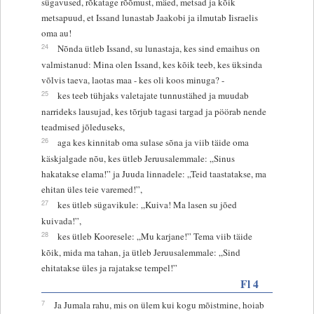
sügavused, rõkatage rõõmust, mäed, metsad ja kõik
metsapuud, et Issand lunastab Jaakobi ja ilmutab Iisraelis
oma au!
24
Nõnda ütleb Issand, su lunastaja, kes sind emaihus on
valmistanud: Mina olen Issand, kes kõik teeb, kes üksinda
võlvis taeva, laotas maa - kes oli koos minuga? -
25
kes teeb tühjaks valetajate tunnustähed ja muudab
narrideks lausujad, kes tõrjub tagasi targad ja pöörab nende
teadmised jõleduseks,
26
aga kes kinnitab oma sulase sõna ja viib täide oma
käskjalgade nõu, kes ütleb Jeruusalemmale: „Sinus
hakatakse elama!” ja Juuda linnadele: „Teid taastatakse, ma
ehitan üles teie varemed!”,
27
kes ütleb sügavikule: „Kuiva! Ma lasen su jõed
kuivada!”,
28
kes ütleb Kooresele: „Mu karjane!” Tema viib täide
kõik, mida ma tahan, ja ütleb Jeruusalemmale: „Sind
ehitatakse üles ja rajatakse tempel!”
Fl 4
7
Ja Jumala rahu, mis on ülem kui kogu mõistmine, hoiab