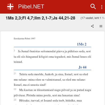
Piibel.NET
1Ms 2,3;Fl 4,7;Ilm 2,1-7;Js 44,21-28
(17 vastet, leht 1 1-
Eestikeelne Piibel 1997
1Ms 2
3
Ja Jumal õnnistas seitsmendat päeva ja pühitses seda, sest
ta oli siis hinganud kõigist oma tegudest, mis Jumal luues oli
teinud.
Js 44
21
Tuleta seda meelde, Jaakob, ja sina, Iisrael, sest sa oled
mu sulane: mina olen su valmistanud, sa oled mu sulane:
Iisrael, ma ei unusta sind!
22
Ma kaotan su üleastumised nagu pilved ja su patud nagu
pilvituse. Pöördu minu poole, sest ma lunastan sinu!
23
Hõisake, taevad, et Issand seda teeb, hüüdke, maa