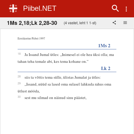
Piibel.NET
1Ms 2,18;Lk 2,28-30
(4 vastet, leht 1 1-st)
Eestikeelne Piibel 1997
1Ms 2
18
Ja Issand Jumal ütles: „Inimesel ei ole hea üksi olla; ma
tahan teha temale abi, kes tema kohane on.”
Lk 2
28
siis ta võttis tema sülle, ülistas Jumalat ja ütles:
29
„Issand, nüüd sa lased oma sulasel lahkuda rahus oma
ütlust mööda,
30
sest mu silmad on näinud sinu päästet,