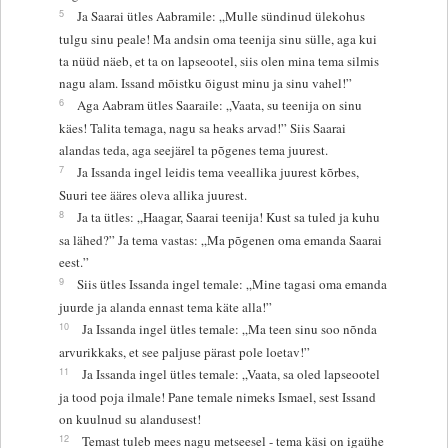
5
Ja Saarai ütles Aabramile: „Mulle sündinud ülekohus
tulgu sinu peale! Ma andsin oma teenija sinu sülle, aga kui
ta nüüd näeb, et ta on lapseootel, siis olen mina tema silmis
nagu alam. Issand mõistku õigust minu ja sinu vahel!”
6
Aga Aabram ütles Saaraile: „Vaata, su teenija on sinu
käes! Talita temaga, nagu sa heaks arvad!” Siis Saarai
alandas teda, aga seejärel ta põgenes tema juurest.
7
Ja Issanda ingel leidis tema veeallika juurest kõrbes,
Suuri tee ääres oleva allika juurest.
8
Ja ta ütles: „Haagar, Saarai teenija! Kust sa tuled ja kuhu
sa lähed?” Ja tema vastas: „Ma põgenen oma emanda Saarai
eest.”
9
Siis ütles Issanda ingel temale: „Mine tagasi oma emanda
juurde ja alanda ennast tema käte alla!”
10
Ja Issanda ingel ütles temale: „Ma teen sinu soo nõnda
arvurikkaks, et see paljuse pärast pole loetav!”
11
Ja Issanda ingel ütles temale: „Vaata, sa oled lapseootel
ja tood poja ilmale! Pane temale nimeks Ismael, sest Issand
on kuulnud su alandusest!
12
Temast tuleb mees nagu metseesel - tema käsi on igaühe