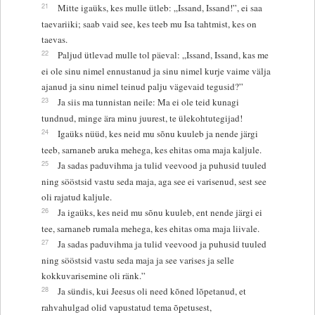
21
Mitte igaüks, kes mulle ütleb: „Issand, Issand!”, ei saa
taevariiki; saab vaid see, kes teeb mu Isa tahtmist, kes on
taevas.
22
Paljud ütlevad mulle tol päeval: „Issand, Issand, kas me
ei ole sinu nimel ennustanud ja sinu nimel kurje vaime välja
ajanud ja sinu nimel teinud palju vägevaid tegusid?”
23
Ja siis ma tunnistan neile: Ma ei ole teid kunagi
tundnud, minge ära minu juurest, te ülekohtutegijad!
24
Igaüks nüüd, kes neid mu sõnu kuuleb ja nende järgi
teeb, sarnaneb aruka mehega, kes ehitas oma maja kaljule.
25
Ja sadas paduvihma ja tulid veevood ja puhusid tuuled
ning sööstsid vastu seda maja, aga see ei varisenud, sest see
oli rajatud kaljule.
26
Ja igaüks, kes neid mu sõnu kuuleb, ent nende järgi ei
tee, sarnaneb rumala mehega, kes ehitas oma maja liivale.
27
Ja sadas paduvihma ja tulid veevood ja puhusid tuuled
ning sööstsid vastu seda maja ja see varises ja selle
kokkuvarisemine oli ränk.”
28
Ja sündis, kui Jeesus oli need kõned lõpetanud, et
rahvahulgad olid vapustatud tema õpetusest,