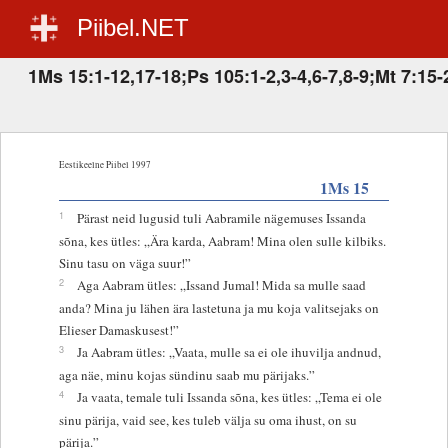
Piibel.NET
1Ms 15:1-12,17-18;Ps 105:1-2,3-4,6-7,8-9;Mt 7:15-
Eestikeelne Piibel 1997
1Ms 15
1
Pärast neid lugusid tuli Aabramile nägemuses Issanda
sõna, kes ütles: „Ära karda, Aabram! Mina olen sulle kilbiks.
Sinu tasu on väga suur!”
2
Aga Aabram ütles: „Issand Jumal! Mida sa mulle saad
anda? Mina ju lähen ära lastetuna ja mu koja valitsejaks on
Elieser Damaskusest!”
3
Ja Aabram ütles: „Vaata, mulle sa ei ole ihuvilja andnud,
aga näe, minu kojas sündinu saab mu pärijaks.”
4
Ja vaata, temale tuli Issanda sõna, kes ütles: „Tema ei ole
sinu pärija, vaid see, kes tuleb välja su oma ihust, on su
pärija.”