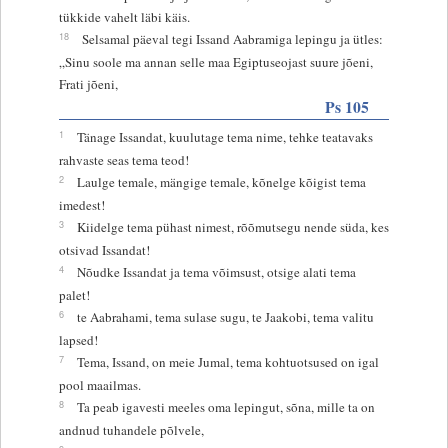
tükkide vahelt läbi käis.
18
Selsamal päeval tegi Issand Aabramiga lepingu ja ütles:
„Sinu soole ma annan selle maa Egiptuseojast suure jõeni,
Frati jõeni,
Ps 105
1
Tänage Issandat, kuulutage tema nime, tehke teatavaks
rahvaste seas tema teod!
2
Laulge temale, mängige temale, kõnelge kõigist tema
imedest!
3
Kiidelge tema pühast nimest, rõõmutsegu nende süda, kes
otsivad Issandat!
4
Nõudke Issandat ja tema võimsust, otsige alati tema
palet!
6
te Aabrahami, tema sulase sugu, te Jaakobi, tema valitu
lapsed!
7
Tema, Issand, on meie Jumal, tema kohtuotsused on igal
pool maailmas.
8
Ta peab igavesti meeles oma lepingut, sõna, mille ta on
andnud tuhandele põlvele,