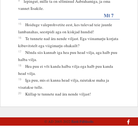
9
lepingut, mille ta on sõlminud Aabrahamiga, ja oma
vannet Iisakile.
Mt 7
15
Hoiduge valeprohvetite eest, kes tulevad teie juurde
lambanahas, seestpidi aga on kiskjad hundid!
16
Te tunnete nad ära nende viljast. Ega viinamarju korjata
kibuvitstelt ega viigimarju ohakailt?
17
Nõnda siis kannab iga hea puu head vilja, aga halb puu
halba vilja.
18
Hea puu ei või kanda halba vilja ega halb puu kanda
head vilja.
19
Iga puu, mis ei kanna head vilja, raiutakse maha ja
visatakse tulle.
20
Küllap te tunnete nad ära nende viljast!
© AD 2005-2022
Eesti Piibliselts