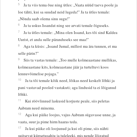
5
Ja ta viis tema õue ning ütles: „Vaata nüüd taeva poole ja
loe tähti, kui sa suudad neid lugeda!” Ja ta ütles temale:
„Nõnda saab olema sinu sugu!”
6
Ja ta uskus Issandat ning see arvati temale õiguseks.
7
Ja ta ütles temale: „Mina olen Issand, kes tõi sind Kaldea
Uurist, et anda sulle päranduseks see maa!”
8
Aga ta küsis: „Issand Jumal, millest ma ära tunnen, et ma
selle pärin?”
9
Siis ta vastas temale: „Too mulle kolmeaastane mullikas,
kolmeaastane kits, kolmeaastane jäär ja turteltuvi koos
lennuvõimelise pojaga.”
10
Ja ta tõi temale kõik need, lõikas need keskelt lõhki ja
pani vastavad pooled vastakuti; aga lindusid ta ei lõiganud
lõhki.
11
Kui röövlinnud laskusid korjuste peale, siis peletas
Aabram need minema.
12
Aga kui päike loojus, vajus Aabram sügavasse unne, ja
vaata, suur ja pime hirm haaras teda.
17
Ja kui päike oli loojunud ja kui oli pime, siis nähti
suitsevat küpsetusahju ja tuleleeki, mis nende lõigatud