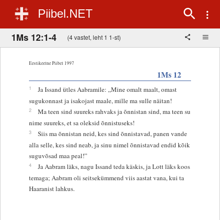
Piibel.NET
1Ms 12:1-4
(4 vastet, leht 1 1-st)
Eestikeelne Piibel 1997
1Ms 12
1
Ja Issand ütles Aabramile: „Mine omalt maalt, omast
sugukonnast ja isakojast maale, mille ma sulle näitan!
2
Ma teen sind suureks rahvaks ja õnnistan sind, ma teen su
nime suureks, et sa oleksid õnnistuseks!
3
Siis ma õnnistan neid, kes sind õnnistavad, panen vande
alla selle, kes sind neab, ja sinu nimel õnnistavad endid kõik
suguvõsad maa peal!”
4
Ja Aabram läks, nagu Issand teda käskis, ja Lott läks koos
temaga; Aabram oli seitsekümmend viis aastat vana, kui ta
Haaranist lahkus.