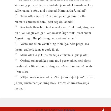
sinu ning prohvetite, su vendade, ja nende kaassulane, kes
selle raamatu sõnu alal hoiavad. Kummarda Jumalat!”
10
Tema ütles mulle: „Ära pane pitseriga kinni selle
raamatu ennustuse sõnu, sest aeg on lähedal!
11
Kes teeb ülekohut, tehku veel enam ülekohut, ning kes
on rüve, saagu veelgi rüvedamaks! Õige tehku veel enam
õigust ning püha pühitsegu ennast veel enam!
12
Vaata, ma tulen varsti ning toon igaühele palga, ma
tasun igaühele tema tegude järgi.
13
Mina olen A ja O, esimene ja viimane, algus ja ots!
14
Õndsad on need, kes oma rüüd pesevad, et neil oleks
meelevald süüa elupuust ning nad võiksid minna väravaist
linna sisse!
15
Väljaspool on koerad ja nõiad ja hoorajad ja mõrtsukad
ja ebajumalateenijad ning kõik, kes valet armastavad ja
teevad.
© AD 2005-2022
Eesti Piibliselts