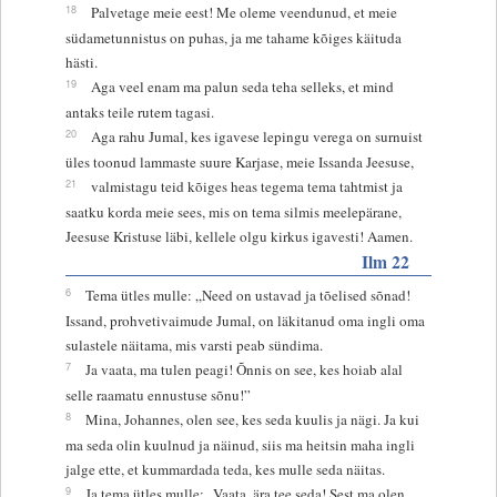
18
Palvetage meie eest! Me oleme veendunud, et meie
südametunnistus on puhas, ja me tahame kõiges käituda
hästi.
19
Aga veel enam ma palun seda teha selleks, et mind
antaks teile rutem tagasi.
20
Aga rahu Jumal, kes igavese lepingu verega on surnuist
üles toonud lammaste suure Karjase, meie Issanda Jeesuse,
21
valmistagu teid kõiges heas tegema tema tahtmist ja
saatku korda meie sees, mis on tema silmis meelepärane,
Jeesuse Kristuse läbi, kellele olgu kirkus igavesti! Aamen.
Ilm 22
6
Tema ütles mulle: „Need on ustavad ja tõelised sõnad!
Issand, prohvetivaimude Jumal, on läkitanud oma ingli oma
sulastele näitama, mis varsti peab sündima.
7
Ja vaata, ma tulen peagi! Õnnis on see, kes hoiab alal
selle raamatu ennustuse sõnu!”
8
Mina, Johannes, olen see, kes seda kuulis ja nägi. Ja kui
ma seda olin kuulnud ja näinud, siis ma heitsin maha ingli
jalge ette, et kummardada teda, kes mulle seda näitas.
9
Ja tema ütles mulle: „Vaata, ära tee seda! Sest ma olen