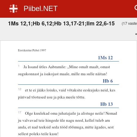
Piibel.NET
1Ms 12,1;Hb 6,12;Hb 13,17-21;Ilm 22,6-15
(17 vastet
Eestikeelne Piibel 1997
1Ms 12
1
Ja Issand ütles Aabramile: „Mine omalt maalt, omast
sugukonnast ja isakojast maale, mille ma sulle näitan!
Hb 6
12
et te ei jääks loiuks, vaid võtaksite eeskujuks neid, kes
pärivad tõotused usu ja pika meele tõttu.
Hb 13
17
Olge kuulekad oma juhatajaile ja alistuge neile! Nemad
ju valvavad teie hingede üle nagu need, kellel tuleb aru
anda, et nad teeksid seda tööd rõõmuga, mitte ägades, sest
sellest poleks teile kasu!