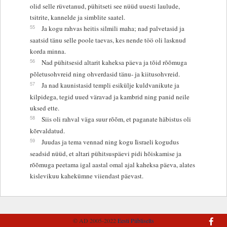
olid selle rüvetanud, pühitseti see nüüd uuesti laulude,
tsitrite, kannelde ja simblite saatel.
55
Ja kogu rahvas heitis silmili maha; nad palvetasid ja
saatsid tänu selle poole taevas, kes nende töö oli lasknud
korda minna.
56
Nad pühitsesid altarit kaheksa päeva ja tõid rõõmuga
põletusohvreid ning ohverdasid tänu- ja kiitusohvreid.
57
Ja nad kaunistasid templi esikülje kuldvanikute ja
kilpidega, tegid uued väravad ja kambrid ning panid neile
uksed ette.
58
Siis oli rahval väga suur rõõm, et paganate häbistus oli
kõrvaldatud.
59
Juudas ja tema vennad ning kogu Iisraeli kogudus
seadsid nüüd, et altari pühitsuspäevi pidi hõiskamise ja
rõõmuga peetama igal aastal omal ajal kaheksa päeva, alates
kislevikuu kahekümne viiendast päevast.
© AD 2005-2022
Eesti Piibliselts