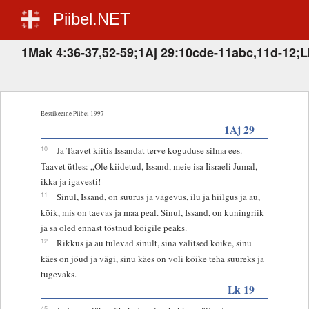
Piibel.NET
1Mak 4:36-37,52-59;1Aj 29:10cde-11abc,11d-12;L
Eestikeelne Piibel 1997
1Aj 29
10
Ja Taavet kiitis Issandat terve koguduse silma ees.
Taavet ütles: „Ole kiidetud, Issand, meie isa Iisraeli Jumal,
ikka ja igavesti!
11
Sinul, Issand, on suurus ja vägevus, ilu ja hiilgus ja au,
kõik, mis on taevas ja maa peal. Sinul, Issand, on kuningriik
ja sa oled ennast tõstnud kõigile peaks.
12
Rikkus ja au tulevad sinult, sina valitsed kõike, sinu
käes on jõud ja vägi, sinu käes on voli kõike teha suureks ja
tugevaks.
Lk 19
45