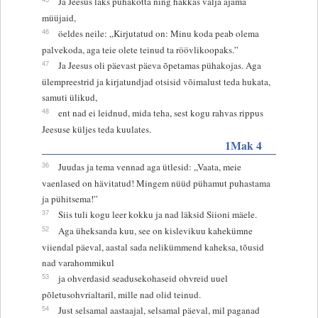
Ja Jeesus läks pühakotta ning hakkas välja ajama
müüjaid,
46
öeldes neile: „Kirjutatud on: Minu koda peab olema
palvekoda, aga teie olete teinud ta röövlikoopaks.”
47
Ja Jeesus oli päevast päeva õpetamas pühakojas. Aga
ülempreestrid ja kirjatundjad otsisid võimalust teda hukata,
samuti ülikud,
48
ent nad ei leidnud, mida teha, sest kogu rahvas rippus
Jeesuse küljes teda kuulates.
1Mak 4
36
Juudas ja tema vennad aga ütlesid: „Vaata, meie
vaenlased on hävitatud! Mingem nüüd pühamut puhastama
ja pühitsema!”
37
Siis tuli kogu leer kokku ja nad läksid Siioni mäele.
52
Aga üheksanda kuu, see on kislevikuu kahekümne
viiendal päeval, aastal sada nelikümmend kaheksa, tõusid
nad varahommikul
53
ja ohverdasid seadusekohaseid ohvreid uuel
põletusohvrialtaril, mille nad olid teinud.
54
Just selsamal aastaajal, selsamal päeval, mil paganad