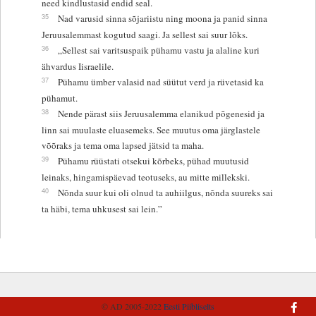
need kindlustasid endid seal.
35
Nad varusid sinna sõjariistu ning moona ja panid sinna
Jeruusalemmast kogutud saagi. Ja sellest sai suur lõks.
36
„Sellest sai varitsuspaik pühamu vastu ja alaline kuri
ähvardus Iisraelile.
37
Pühamu ümber valasid nad süütut verd ja rüvetasid ka
pühamut.
38
Nende pärast siis Jeruusalemma elanikud põgenesid ja
linn sai muulaste eluasemeks. See muutus oma järglastele
võõraks ja tema oma lapsed jätsid ta maha.
39
Pühamu rüüstati otsekui kõrbeks, pühad muutusid
leinaks, hingamispäevad teotuseks, au mitte millekski.
40
Nõnda suur kui oli olnud ta auhiilgus, nõnda suureks sai
ta häbi, tema uhkusest sai lein.”
© AD 2005-2022
Eesti Piibliselts