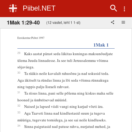
Piibel.NET
1Mak 1:29-40
(12 vastet, leht 1 1-st)
Eestikeelne Piibel 1997
1Mak 1
29
Kaks aastat pärast seda läkitas kuningas maksunõudjate
ülema Juuda linnadesse. Ja see tuli Jeruusalemma võimsa
sõjaväega.
30
Ta rääkis neile kavalalt rahusõnu ja nad uskusid teda.
Aga äkitselt ta ründas linna ja lõi seda võimsa rünnakuga
ning tappis palju Iisraeli rahvast.
31
Ta riisus linna, pani selle põlema ning kiskus maha selle
hooned ja ümbritsevad müürid.
32
Naised ja lapsed viidi vangi ning karjad võeti ära.
33
Aga Taaveti linna nad kindlustasid suure ja tugeva
müüriga, tugevate tornidega, ja see sai neile kindluseks.
34
Sinna paigutasid nad patuse rahva, nurjatud mehed, ja